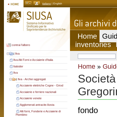
italiano
| English
Home
Guid
inventories
contrai l'albero
|
Ilva
Ilva Alti Forni e Acciaierie d’Italia
Home
»
Guid
Italsider
Ilva
Società
|
Ilva - Archivi aggregati
Acciaierie elettriche Cogne - Girod
Gregori
Acciaierie e ferriere nazionali
Acciaierie venete
Agglomerati antracite Aosta
fondo
Alti forni, Fonderie e Acciaierie di
Piombino