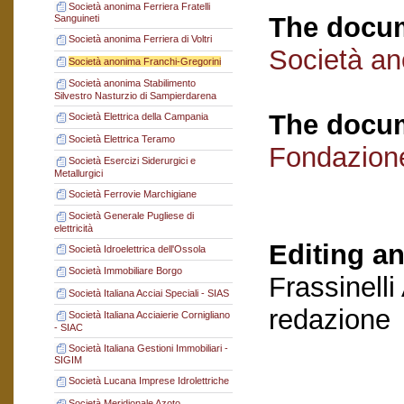
Società anonima Ferriera Fratelli
The docum
Sanguineti
Società anonima Ferriera di Voltri
Società an
Società anonima Franchi-Gregorini
Società anonima Stabilimento
Silvestro Nasturzio di Sampierdarena
The docum
Società Elettrica della Campania
Società Elettrica Teramo
Fondazion
Società Esercizi Siderurgici e
Metallurgici
Società Ferrovie Marchigiane
Società Generale Pugliese di
elettricità
Editing an
Società Idroelettrica dell'Ossola
Società Immobiliare Borgo
Frassinelli
Società Italiana Acciai Speciali - SIAS
redazione
Società Italiana Acciaierie Cornigliano
- SIAC
Società Italiana Gestioni Immobiliari -
SIGIM
Società Lucana Imprese Idrolettriche
Società Meridionale Azoto