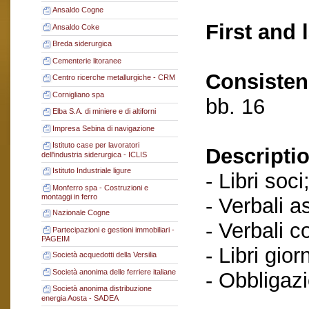
Ansaldo Cogne
First and 
Ansaldo Coke
Breda siderurgica
Cementerie litoranee
Consisten
Centro ricerche metallurgiche - CRM
Cornigliano spa
bb. 16
Elba S.A. di miniere e di altiforni
Impresa Sebina di navigazione
Istituto case per lavoratori
Descriptio
dell'industria siderurgica - ICLIS
Istituto Industriale ligure
- Libri soci
Monferro spa - Costruzioni e
montaggi in ferro
- Verbali a
Nazionale Cogne
- Verbali c
Partecipazioni e gestioni immobiliari -
PAGEIM
- Libri gior
Società acquedotti della Versilia
Società anonima delle ferriere italiane
- Obbligazi
Società anonima distribuzione
energia Aosta - SADEA