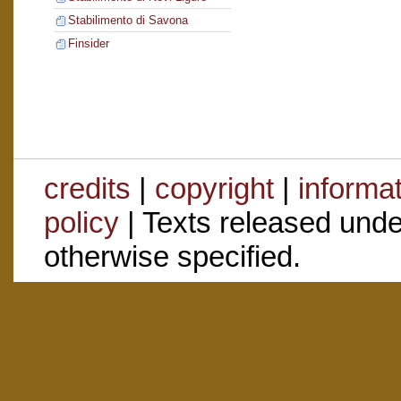
Stabilimento di Savona
Finsider
credits
|
copyright
|
informa
policy
| Texts released und
otherwise specified.