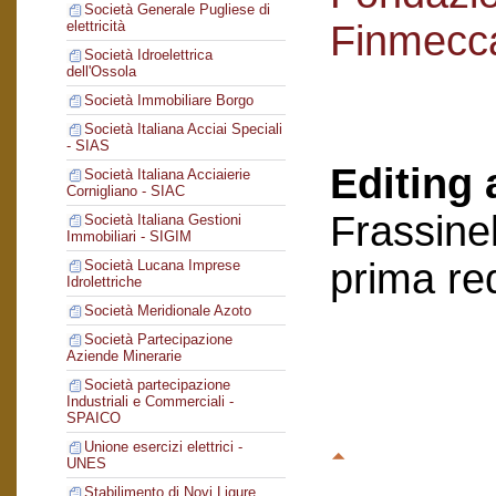
Società Generale Pugliese di
Finmecc
elettricità
Società Idroelettrica
dell'Ossola
Società Immobiliare Borgo
Società Italiana Acciai Speciali
- SIAS
Editing 
Società Italiana Acciaierie
Cornigliano - SIAC
Frassinel
Società Italiana Gestioni
Immobiliari - SIGIM
prima re
Società Lucana Imprese
Idrolettriche
Società Meridionale Azoto
Società Partecipazione
Aziende Minerarie
Società partecipazione
Industriali e Commerciali -
SPAICO
Unione esercizi elettrici -
UNES
Stabilimento di Novi Ligure