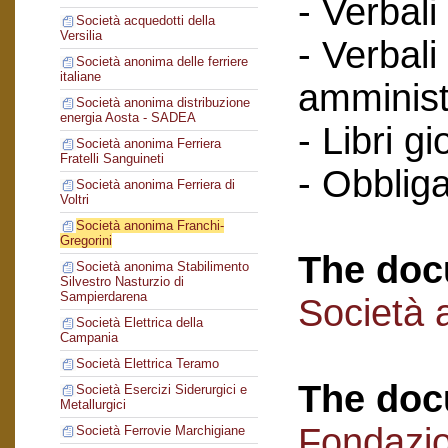
- Verbali
Società acquedotti della
Versilia
- Verbali
Società anonima delle ferriere
italiane
amminist
Società anonima distribuzione
energia Aosta - SADEA
- Libri gi
Società anonima Ferriera
Fratelli Sanguineti
- Obbliga
Società anonima Ferriera di
Voltri
Società anonima Franchi-
Gregorini
The doc
Società anonima Stabilimento
Silvestro Nasturzio di
Sampierdarena
Società 
Società Elettrica della
Campania
Società Elettrica Teramo
The doc
Società Esercizi Siderurgici e
Metallurgici
Fondazi
Società Ferrovie Marchigiane