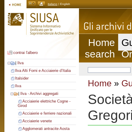
italiano
| English
Home
Gu
search
On
contrai l'albero
|
Ilva
Ilva Alti Forni e Acciaierie d’Italia
Italsider
Home
»
Gu
Ilva
|
Ilva - Archivi aggregati
Societ
Acciaierie elettriche Cogne -
Girod
Gregori
Acciaierie e ferriere nazionali
Acciaierie venete
Agglomerati antracite Aosta