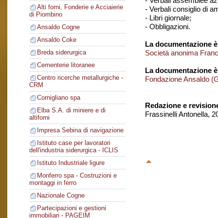
- Verbali assemblee azi
Alti forni, Fonderie e Acciaierie
- Verbali consiglio di 
di Piombino
- Libri giornale;
- Obbligazioni.
Ansaldo Cogne
Ansaldo Coke
La documentazione è 
Società anonima Franc
Breda siderurgica
Cementerie litoranee
La documentazione è
Centro ricerche metallurgiche -
Fondazione Ansaldo (
CRM
Cornigliano spa
Redazione e revision
Elba S.A. di miniere e di
Frassinelli Antonella, 
altiforni
Impresa Sebina di navigazione
Istituto case per lavoratori
dell'industria siderurgica - ICLIS
Istituto Industriale ligure
Monferro spa - Costruzioni e
montaggi in ferro
Nazionale Cogne
Partecipazioni e gestioni
immobiliari - PAGEIM