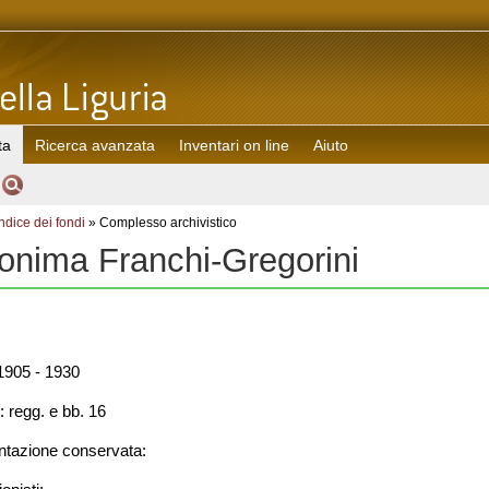
ta
Ricerca avanzata
Inventari on line
Aiuto
Indice dei fondi
» Complesso archivistico
onima Franchi-Gregorini
905 - 1930
: regg. e bb. 16
azione conservata: