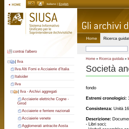
italiano |
English
Home
Ricerca guida
contrai l'albero
Home
»
Ricerca guidata
»
|
Ilva
Società an
Ilva Alti Forni e Acciaierie d’Italia
Italsider
Ilva
fondo
|
Ilva - Archivi aggregati
Estremi cronologici:
1
Acciaierie elettriche Cogne -
Girod
Consistenza:
Unità 16
Acciaierie e ferriere nazionali
Acciaierie venete
Descrizione:
Document
- Libri soci;
Agglomerati antracite Aosta