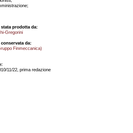
onisti;
amministrazione;
stata prodotta da:
hi-Gregorini
 conservata da:
Gruppo Finmeccanica)
e:
2010/11/22, prima redazione