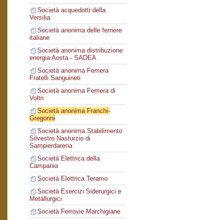
Società acquedotti della
Versilia
Società anonima delle ferriere
italiane
Società anonima distribuzione
energia Aosta - SADEA
Società anonima Ferriera
Fratelli Sanguineti
Società anonima Ferriera di
Voltri
Società anonima Franchi-
Gregorini
Società anonima Stabilimento
Silvestro Nasturzio di
Sampierdarena
Società Elettrica della
Campania
Società Elettrica Teramo
Società Esercizi Siderurgici e
Metallurgici
Società Ferrovie Marchigiane