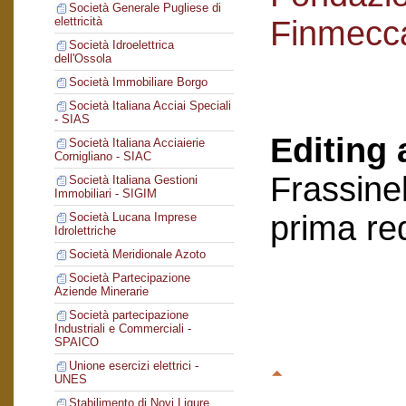
Società Generale Pugliese di
Finmecc
elettricità
Società Idroelettrica
dell'Ossola
Società Immobiliare Borgo
Società Italiana Acciai Speciali
- SIAS
Editing 
Società Italiana Acciaierie
Cornigliano - SIAC
Frassinel
Società Italiana Gestioni
Immobiliari - SIGIM
prima re
Società Lucana Imprese
Idrolettriche
Società Meridionale Azoto
Società Partecipazione
Aziende Minerarie
Società partecipazione
Industriali e Commerciali -
SPAICO
Unione esercizi elettrici -
UNES
Stabilimento di Novi Ligure