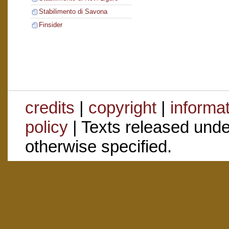
Stabilimento di Savona
Finsider
credits
|
copyright
|
informa
policy
| Texts released und
otherwise specified.