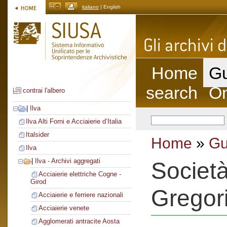
italiano
| English
Home
Gu
search
On
contrai l'albero
|
Ilva
Ilva Alti Forni e Acciaierie d’Italia
Italsider
Home
»
Gu
Ilva
|
Ilva - Archivi aggregati
Societ
Acciaierie elettriche Cogne -
Girod
Gregori
Acciaierie e ferriere nazionali
Acciaierie venete
Agglomerati antracite Aosta