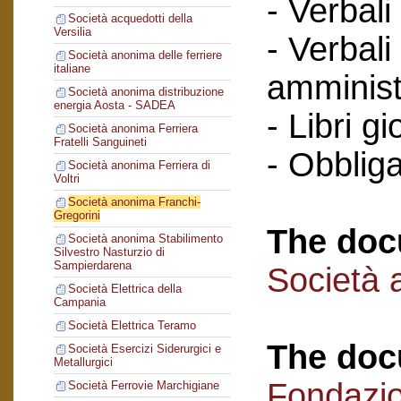
- Verbali
Società acquedotti della
Versilia
- Verbali
Società anonima delle ferriere
italiane
amminist
Società anonima distribuzione
energia Aosta - SADEA
- Libri gi
Società anonima Ferriera
Fratelli Sanguineti
- Obbliga
Società anonima Ferriera di
Voltri
Società anonima Franchi-
Gregorini
The doc
Società anonima Stabilimento
Silvestro Nasturzio di
Sampierdarena
Società 
Società Elettrica della
Campania
Società Elettrica Teramo
The doc
Società Esercizi Siderurgici e
Metallurgici
Fondazi
Società Ferrovie Marchigiane