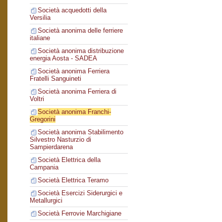
Società acquedotti della
Versilia
Società anonima delle ferriere
italiane
Società anonima distribuzione
energia Aosta - SADEA
Società anonima Ferriera
Fratelli Sanguineti
Società anonima Ferriera di
Voltri
Società anonima Franchi-
Gregorini
Società anonima Stabilimento
Silvestro Nasturzio di
Sampierdarena
Società Elettrica della
Campania
Società Elettrica Teramo
Società Esercizi Siderurgici e
Metallurgici
Società Ferrovie Marchigiane