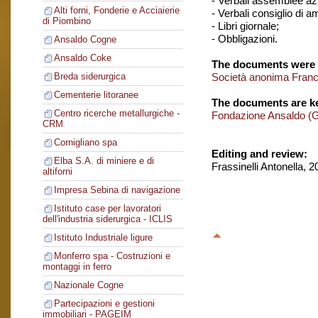
- Verbali assemblee azi
Alti forni, Fonderie e Acciaierie
- Verbali consiglio di 
di Piombino
- Libri giornale;
- Obbligazioni.
Ansaldo Cogne
Ansaldo Coke
The documents were 
Società anonima Franc
Breda siderurgica
Cementerie litoranee
The documents are ke
Centro ricerche metallurgiche -
Fondazione Ansaldo (
CRM
Cornigliano spa
Editing and review:
Elba S.A. di miniere e di
Frassinelli Antonella, 
altiforni
Impresa Sebina di navigazione
Istituto case per lavoratori
dell'industria siderurgica - ICLIS
Istituto Industriale ligure
Monferro spa - Costruzioni e
montaggi in ferro
Nazionale Cogne
Partecipazioni e gestioni
immobiliari - PAGEIM