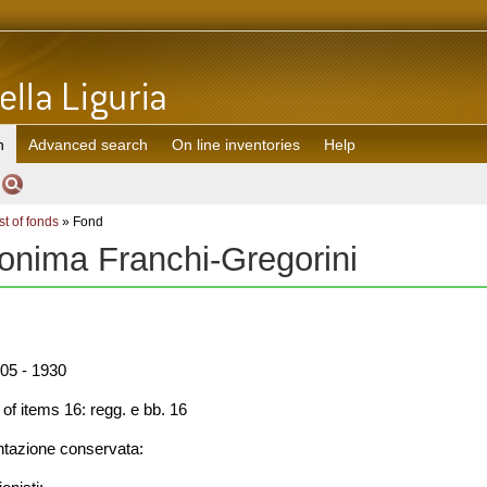
h
Advanced search
On line inventories
Help
st of fonds
» Fond
onima Franchi-Gregorini
05 - 1930
f items 16: regg. e bb. 16
azione conservata: