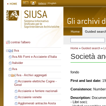
italiano
| English
Home
Guided searc
contrai l'albero
Home
»
Guided search
»
Li
|
Ilva
Società an
Ilva Alti Forni e Acciaierie d’Italia
Italsider
Ilva
fondo
|
Ilva - Archivi aggregati
First and last date:
19
Acciaierie elettriche Cogne -
Girod
Consistence:
Number o
Acciaierie e ferriere nazionali
Acciaierie venete
Description:
Document
- Libri soci;
Agglomerati antracite Aosta