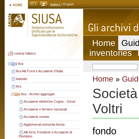
italiano
| English
Home
Guid
inventories
contrai l'albero
|
Ilva
Ilva Alti Forni e Acciaierie d’Italia
Home
»
Guid
Italsider
Ilva
Società
|
Ilva - Archivi aggregati
Acciaierie elettriche Cogne - Girod
Voltri
Acciaierie e ferriere nazionali
Acciaierie venete
Agglomerati antracite Aosta
fondo
Alti forni, Fonderie e Acciaierie di
Piombino