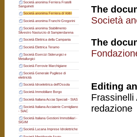
Società anonima Ferriera Fratelli
The docum
Sanguineti
Società anonima Ferriera di Voltri
Società ano
Società anonima Franchi-Gregorini
Società anonima Stabilimento
Silvestro Nasturzio di Sampierdarena
The docum
Società Elettrica della Campania
Società Elettrica Teramo
Fondazion
Società Esercizi Siderurgici e
Metallurgici
Società Ferrovie Marchigiane
Società Generale Pugliese di
elettricità
Editing an
Società Idroelettrica dell'Ossola
Società Immobiliare Borgo
Frassinelli
Società Italiana Acciai Speciali - SIAS
redazione
Società Italiana Acciaierie Cornigliano
- SIAC
Società Italiana Gestioni Immobiliari -
SIGIM
Società Lucana Imprese Idrolettriche
Società Meridionale Azoto