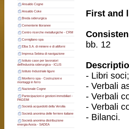
Ansaldo Cogne
First and 
Ansaldo Coke
Breda siderurgica
Cementerie litoranee
Consisten
Centro ricerche metallurgiche - CRM
Cornigliano spa
bb. 12
Elba S.A. di miniere e di altiforni
Impresa Sebina di navigazione
Istituto case per lavoratori
Descriptio
dell'industria siderurgica - ICLIS
Istituto Industriale ligure
- Libri soci
Monferro spa - Costruzioni e
montaggi in ferro
- Verbali a
Nazionale Cogne
- Verbali c
Partecipazioni e gestioni immobiliari -
PAGEIM
- Verbali c
Società acquedotti della Versilia
Società anonima delle ferriere italiane
- Bilanci.
Società anonima distribuzione
energia Aosta - SADEA