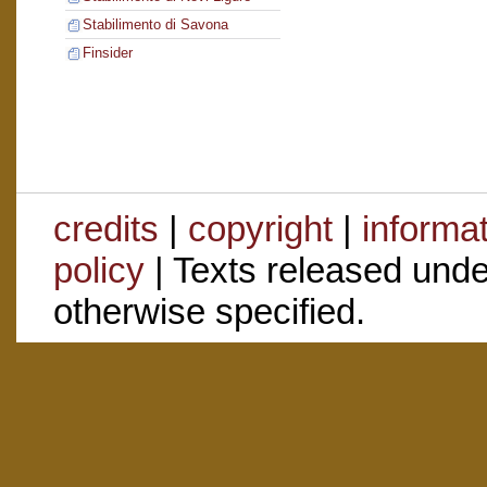
Stabilimento di Savona
Finsider
credits
|
copyright
|
informa
policy
| Texts released und
otherwise specified.