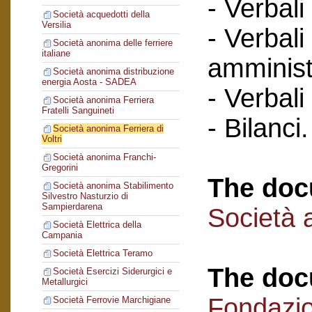
- Verbali
Società acquedotti della
Versilia
- Verbali
Società anonima delle ferriere
italiane
amminist
Società anonima distribuzione
energia Aosta - SADEA
- Verbali
Società anonima Ferriera
Fratelli Sanguineti
- Bilanci.
Società anonima Ferriera di
Voltri
Società anonima Franchi-
Gregorini
The doc
Società anonima Stabilimento
Silvestro Nasturzio di
Sampierdarena
Società a
Società Elettrica della
Campania
Società Elettrica Teramo
The doc
Società Esercizi Siderurgici e
Metallurgici
Fondazi
Società Ferrovie Marchigiane