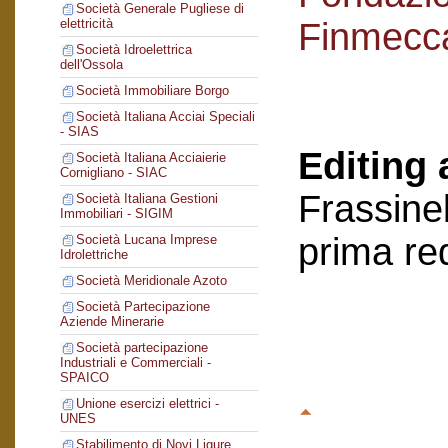
Società Generale Pugliese di
Finmecc
elettricità
Società Idroelettrica
dell'Ossola
Società Immobiliare Borgo
Società Italiana Acciai Speciali
- SIAS
Editing 
Società Italiana Acciaierie
Cornigliano - SIAC
Frassinel
Società Italiana Gestioni
Immobiliari - SIGIM
prima re
Società Lucana Imprese
Idrolettriche
Società Meridionale Azoto
Società Partecipazione
Aziende Minerarie
Società partecipazione
Industriali e Commerciali -
SPAICO
Unione esercizi elettrici -
UNES
Stabilimento di Novi Ligure