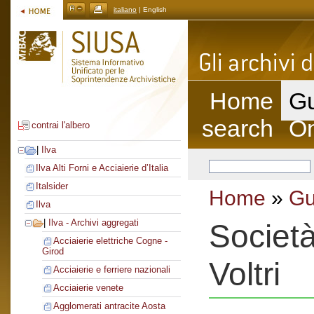
italiano
| English
Home
Gu
search
On
contrai l'albero
|
Ilva
Ilva Alti Forni e Acciaierie d’Italia
Italsider
Home
»
Gu
Ilva
|
Ilva - Archivi aggregati
Società
Acciaierie elettriche Cogne -
Girod
Voltri
Acciaierie e ferriere nazionali
Acciaierie venete
Agglomerati antracite Aosta