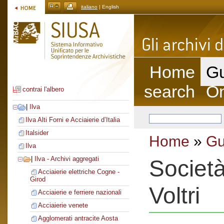
italiano
| English
Home
Gu
search
On
contrai l'albero
|
Ilva
Ilva Alti Forni e Acciaierie d’Italia
Italsider
Home
»
Gu
Ilva
|
Ilva - Archivi aggregati
Società
Acciaierie elettriche Cogne -
Girod
Voltri
Acciaierie e ferriere nazionali
Acciaierie venete
Agglomerati antracite Aosta