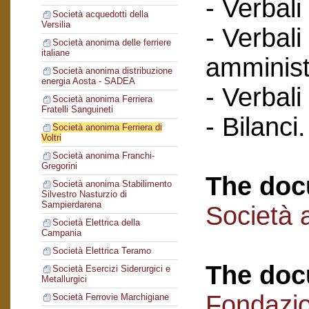
- Verbali
Società acquedotti della
Versilia
- Verbali
Società anonima delle ferriere
italiane
amminist
Società anonima distribuzione
energia Aosta - SADEA
- Verbali
Società anonima Ferriera
Fratelli Sanguineti
- Bilanci.
Società anonima Ferriera di
Voltri
Società anonima Franchi-
Gregorini
The doc
Società anonima Stabilimento
Silvestro Nasturzio di
Sampierdarena
Società a
Società Elettrica della
Campania
Società Elettrica Teramo
The doc
Società Esercizi Siderurgici e
Metallurgici
Fondazi
Società Ferrovie Marchigiane