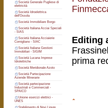
Società Generale Pugliese di
Finmecc
elettricità
Società Idroelettrica
dell'Ossola
Società Immobiliare Borgo
Società Italiana Acciai Speciali
- SIAS
Editing 
Società Italiana Acciaierie
Cornigliano - SIAC
Frassinel
Società Italiana Gestioni
Immobiliari - SIGIM
prima re
Società Lucana Imprese
Idrolettriche
Società Meridionale Azoto
Società Partecipazione
Aziende Minerarie
Società partecipazione
Industriali e Commerciali -
SPAICO
Unione esercizi elettrici -
UNES
Stabilimento di Novi Ligure