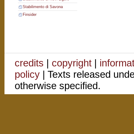
Stabilimento di Savona
Finsider
credits
|
copyright
|
informa
policy
| Texts released und
otherwise specified.