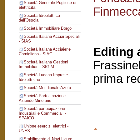
Società Generale Pugliese di
Finmecc
elettricità
Società Idroelettrica
dell'Ossola
Società Immobiliare Borgo
Società Italiana Acciai Speciali
- SIAS
Editing 
Società Italiana Acciaierie
Cornigliano - SIAC
Frassinel
Società Italiana Gestioni
Immobiliari - SIGIM
prima re
Società Lucana Imprese
Idrolettriche
Società Meridionale Azoto
Società Partecipazione
Aziende Minerarie
Società partecipazione
Industriali e Commerciali -
SPAICO
Unione esercizi elettrici -
UNES
Stabilimento di Novi Ligure