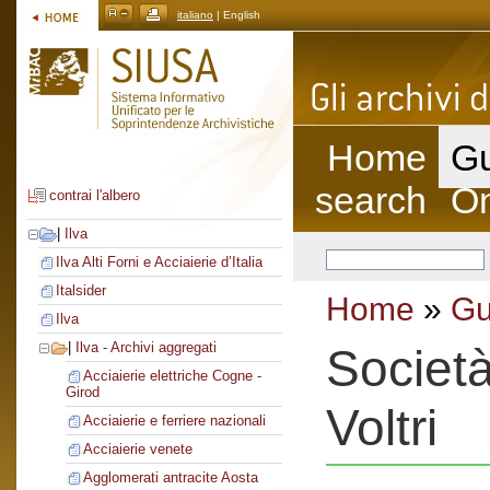
italiano
| English
Home
Gu
search
On
contrai l'albero
|
Ilva
Ilva Alti Forni e Acciaierie d’Italia
Italsider
Home
»
Gu
Ilva
|
Ilva - Archivi aggregati
Società
Acciaierie elettriche Cogne -
Girod
Voltri
Acciaierie e ferriere nazionali
Acciaierie venete
Agglomerati antracite Aosta