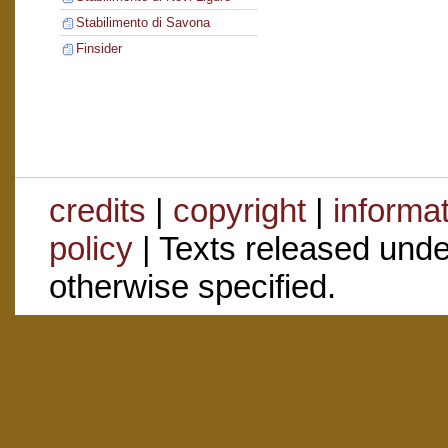
Stabilimento di Savona
Finsider
credits
|
copyright
|
informa
policy
| Texts released und
otherwise specified.