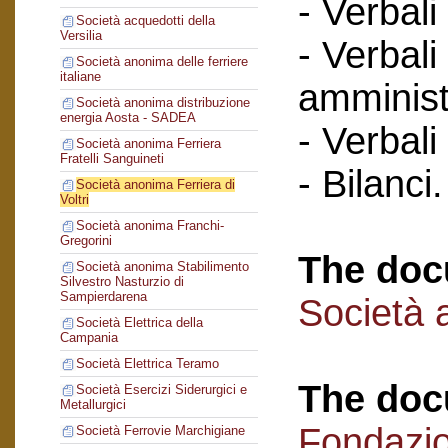
- Verbali
Società acquedotti della
Versilia
- Verbali
Società anonima delle ferriere
italiane
amminist
Società anonima distribuzione
energia Aosta - SADEA
- Verbali
Società anonima Ferriera
Fratelli Sanguineti
- Bilanci.
Società anonima Ferriera di
Voltri
Società anonima Franchi-
Gregorini
The doc
Società anonima Stabilimento
Silvestro Nasturzio di
Sampierdarena
Società a
Società Elettrica della
Campania
Società Elettrica Teramo
The doc
Società Esercizi Siderurgici e
Metallurgici
Fondazi
Società Ferrovie Marchigiane