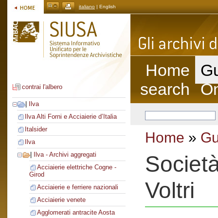
italiano
| English
Home
Gu
search
On
contrai l'albero
|
Ilva
Ilva Alti Forni e Acciaierie d’Italia
Italsider
Home
»
Gu
Ilva
|
Ilva - Archivi aggregati
Società
Acciaierie elettriche Cogne -
Girod
Voltri
Acciaierie e ferriere nazionali
Acciaierie venete
Agglomerati antracite Aosta