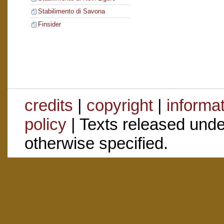
Stabilimento di Savona
Finsider
credits
|
copyright
|
informa
policy
| Texts released und
otherwise specified.