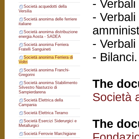
- Verbali
Società acquedotti della
Versilia
- Verbali
Società anonima delle ferriere
italiane
amminist
Società anonima distribuzione
energia Aosta - SADEA
- Verbali
Società anonima Ferriera
Fratelli Sanguineti
- Bilanci.
Società anonima Ferriera di
Voltri
Società anonima Franchi-
Gregorini
The doc
Società anonima Stabilimento
Silvestro Nasturzio di
Sampierdarena
Società a
Società Elettrica della
Campania
Società Elettrica Teramo
The doc
Società Esercizi Siderurgici e
Metallurgici
Fondazi
Società Ferrovie Marchigiane