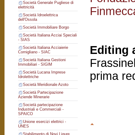
Società Generale Pugliese di
Finmecc
elettricità
Società Idroelettrica
dell'Ossola
Società Immobiliare Borgo
Società Italiana Acciai Speciali
- SIAS
Editing 
Società Italiana Acciaierie
Cornigliano - SIAC
Frassinel
Società Italiana Gestioni
Immobiliari - SIGIM
prima re
Società Lucana Imprese
Idrolettriche
Società Meridionale Azoto
Società Partecipazione
Aziende Minerarie
Società partecipazione
Industriali e Commerciali -
SPAICO
Unione esercizi elettrici -
UNES
Stabilimento di Novi Ligure