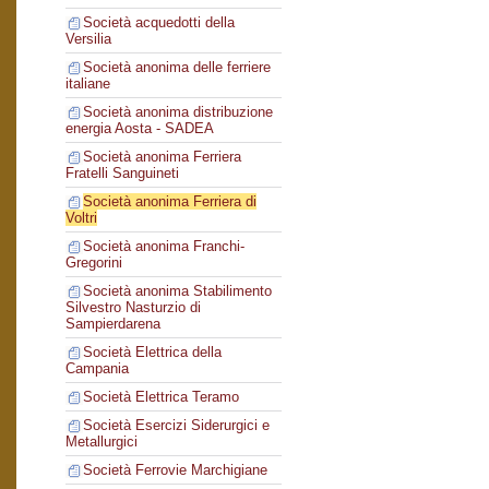
Società acquedotti della
Versilia
Società anonima delle ferriere
italiane
Società anonima distribuzione
energia Aosta - SADEA
Società anonima Ferriera
Fratelli Sanguineti
Società anonima Ferriera di
Voltri
Società anonima Franchi-
Gregorini
Società anonima Stabilimento
Silvestro Nasturzio di
Sampierdarena
Società Elettrica della
Campania
Società Elettrica Teramo
Società Esercizi Siderurgici e
Metallurgici
Società Ferrovie Marchigiane