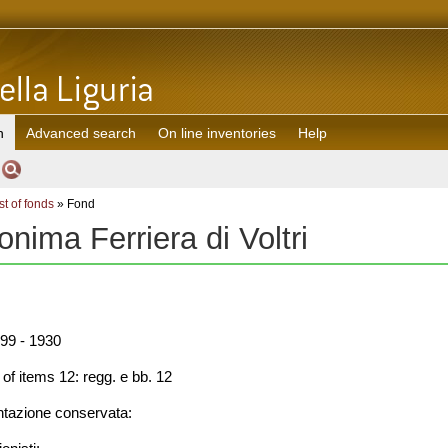
h
Advanced search
On line inventories
Help
st of fonds
» Fond
nima Ferriera di Voltri
99 - 1930
f items 12: regg. e bb. 12
azione conservata: