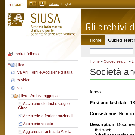
italiano
| English
Home
Guided searc
contrai l'albero
Home
»
Guided search
»
Li
|
Ilva
Società ano
Ilva Alti Forni e Acciaierie d’Italia
Italsider
Ilva
fondo
|
Ilva - Archivi aggregati
First and last date:
18
Acciaierie elettriche Cogne -
Girod
Consistence:
Number o
Acciaierie e ferriere nazionali
Acciaierie venete
Description:
Document
- Libri soci;
Agglomerati antracite Aosta