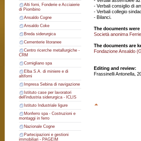
- Verbali assemblee azi
Alti forni, Fonderie e Acciaierie
- Verbali consiglio di 
di Piombino
- Verbali collegio sinda
- Bilanci.
Ansaldo Cogne
Ansaldo Coke
The documents were 
Società anonima Ferrier
Breda siderurgica
Cementerie litoranee
The documents are ke
Centro ricerche metallurgiche -
Fondazione Ansaldo (
CRM
Cornigliano spa
Editing and review:
Elba S.A. di miniere e di
Frassinelli Antonella, 
altiforni
Impresa Sebina di navigazione
Istituto case per lavoratori
dell'industria siderurgica - ICLIS
Istituto Industriale ligure
Monferro spa - Costruzioni e
montaggi in ferro
Nazionale Cogne
Partecipazioni e gestioni
immobiliari - PAGEIM