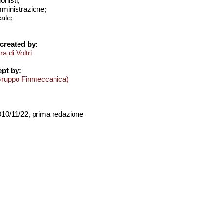
onisti;
amministrazione;
cale;
created by:
a di Voltri
pt by:
Gruppo Finmeccanica)
2010/11/22, prima redazione