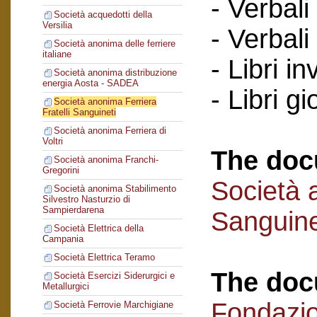
- Verbali
Società acquedotti della
Versilia
- Verbali
Società anonima delle ferriere
italiane
- Libri in
Società anonima distribuzione
energia Aosta - SADEA
- Libri gi
Società anonima Ferriera
Fratelli Sanguineti
Società anonima Ferriera di
Voltri
The doc
Società anonima Franchi-
Gregorini
Società a
Società anonima Stabilimento
Silvestro Nasturzio di
Sampierdarena
Sanguine
Società Elettrica della
Campania
Società Elettrica Teramo
The doc
Società Esercizi Siderurgici e
Metallurgici
Fondazi
Società Ferrovie Marchigiane