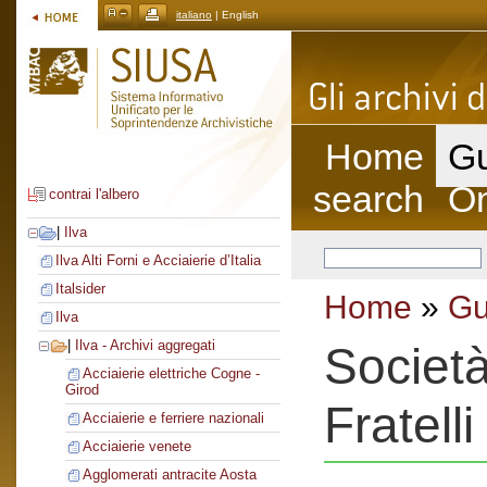
italiano
| English
Home
Gu
search
On
contrai l'albero
|
Ilva
Ilva Alti Forni e Acciaierie d’Italia
Italsider
Home
»
Gu
Ilva
|
Ilva - Archivi aggregati
Societ
Acciaierie elettriche Cogne -
Girod
Fratell
Acciaierie e ferriere nazionali
Acciaierie venete
Agglomerati antracite Aosta