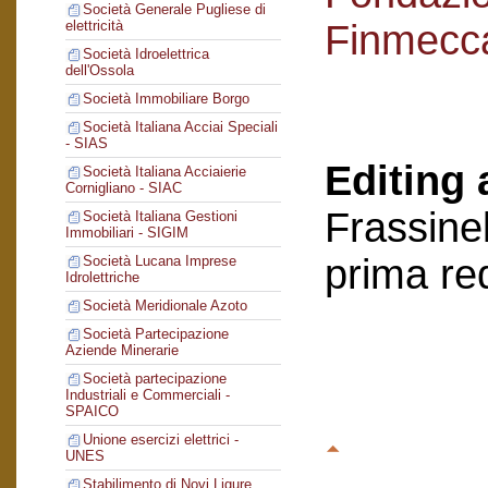
Società Generale Pugliese di
Finmecc
elettricità
Società Idroelettrica
dell'Ossola
Società Immobiliare Borgo
Società Italiana Acciai Speciali
- SIAS
Editing 
Società Italiana Acciaierie
Cornigliano - SIAC
Frassinel
Società Italiana Gestioni
Immobiliari - SIGIM
prima re
Società Lucana Imprese
Idrolettriche
Società Meridionale Azoto
Società Partecipazione
Aziende Minerarie
Società partecipazione
Industriali e Commerciali -
SPAICO
Unione esercizi elettrici -
UNES
Stabilimento di Novi Ligure