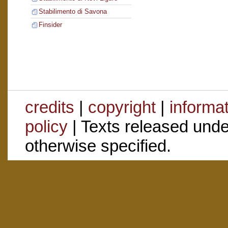
Stabilimento di Savona
Finsider
credits
|
copyright
|
informa
policy
| Texts released und
otherwise specified.