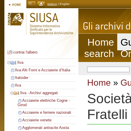
italiano
| English
Home
Gu
search
On
contrai l'albero
|
Ilva
Ilva Alti Forni e Acciaierie d’Italia
Italsider
Home
»
Gu
Ilva
|
Ilva - Archivi aggregati
Societ
Acciaierie elettriche Cogne -
Girod
Fratell
Acciaierie e ferriere nazionali
Acciaierie venete
Agglomerati antracite Aosta