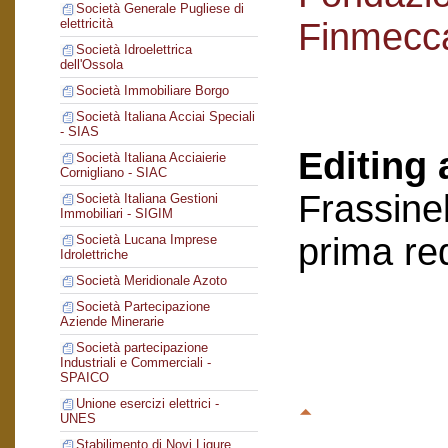
Società Generale Pugliese di
Finmecc
elettricità
Società Idroelettrica
dell'Ossola
Società Immobiliare Borgo
Società Italiana Acciai Speciali
- SIAS
Editing 
Società Italiana Acciaierie
Cornigliano - SIAC
Frassinel
Società Italiana Gestioni
Immobiliari - SIGIM
prima re
Società Lucana Imprese
Idrolettriche
Società Meridionale Azoto
Società Partecipazione
Aziende Minerarie
Società partecipazione
Industriali e Commerciali -
SPAICO
Unione esercizi elettrici -
UNES
Stabilimento di Novi Ligure