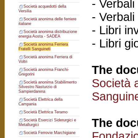
- Verbali
Società acquedotti della
Versilia
- Verbali
Società anonima delle ferriere
italiane
- Libri in
Società anonima distribuzione
energia Aosta - SADEA
- Libri gi
Società anonima Ferriera
Fratelli Sanguineti
Società anonima Ferriera di
Voltri
The doc
Società anonima Franchi-
Gregorini
Società a
Società anonima Stabilimento
Silvestro Nasturzio di
Sampierdarena
Sanguine
Società Elettrica della
Campania
Società Elettrica Teramo
The doc
Società Esercizi Siderurgici e
Metallurgici
Fondazi
Società Ferrovie Marchigiane