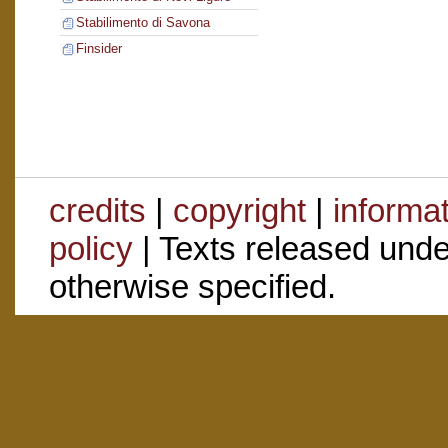
Stabilimento di Savona
Finsider
credits
|
copyright
|
informa
policy
| Texts released und
otherwise specified.