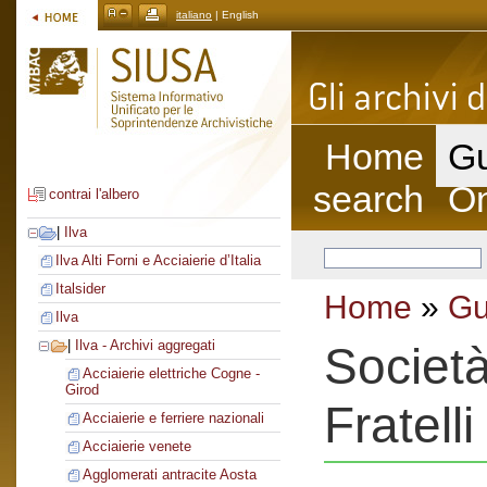
italiano
| English
Home
Gu
search
On
contrai l'albero
|
Ilva
Ilva Alti Forni e Acciaierie d’Italia
Italsider
Home
»
Gu
Ilva
|
Ilva - Archivi aggregati
Societ
Acciaierie elettriche Cogne -
Girod
Fratell
Acciaierie e ferriere nazionali
Acciaierie venete
Agglomerati antracite Aosta