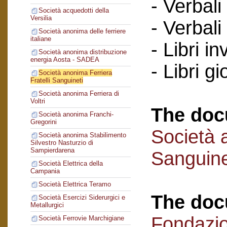
- Verbali
Società acquedotti della
Versilia
- Verbali
Società anonima delle ferriere
italiane
- Libri in
Società anonima distribuzione
energia Aosta - SADEA
- Libri gi
Società anonima Ferriera
Fratelli Sanguineti
Società anonima Ferriera di
Voltri
The doc
Società anonima Franchi-
Gregorini
Società a
Società anonima Stabilimento
Silvestro Nasturzio di
Sampierdarena
Sanguine
Società Elettrica della
Campania
Società Elettrica Teramo
The doc
Società Esercizi Siderurgici e
Metallurgici
Fondazi
Società Ferrovie Marchigiane