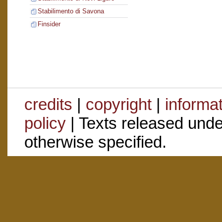
Stabilimento di Savona
Finsider
credits
|
copyright
|
informa
policy
| Texts released und
otherwise specified.