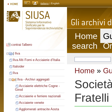
italiano
| English
Home
Gu
search
On
contrai l'albero
|
Ilva
Ilva Alti Forni e Acciaierie d’Italia
Italsider
Home
»
Gu
Ilva
|
Ilva - Archivi aggregati
Societ
Acciaierie elettriche Cogne -
Girod
Fratell
Acciaierie e ferriere nazionali
Acciaierie venete
Agglomerati antracite Aosta