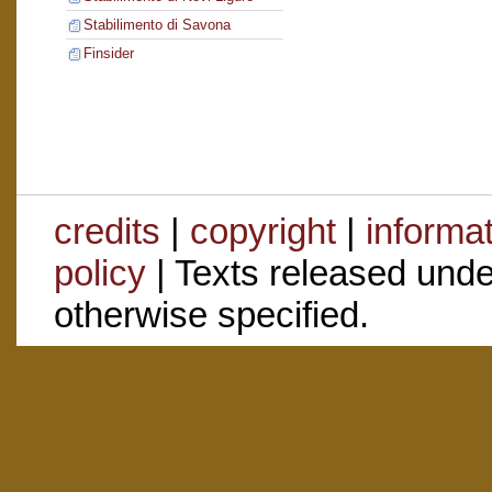
Stabilimento di Savona
Finsider
credits
|
copyright
|
informa
policy
| Texts released und
otherwise specified.