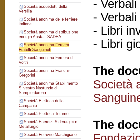
- Verbali
Società acquedotti della
Versilia
- Verbali
Società anonima delle ferriere
italiane
- Libri in
Società anonima distribuzione
energia Aosta - SADEA
- Libri gi
Società anonima Ferriera
Fratelli Sanguineti
Società anonima Ferriera di
Voltri
The doc
Società anonima Franchi-
Gregorini
Società a
Società anonima Stabilimento
Silvestro Nasturzio di
Sampierdarena
Sanguine
Società Elettrica della
Campania
Società Elettrica Teramo
The doc
Società Esercizi Siderurgici e
Metallurgici
Fondazi
Società Ferrovie Marchigiane