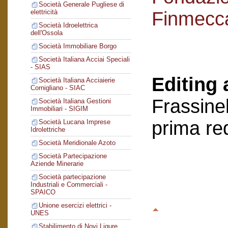
Società Generale Pugliese di
Finmecc
elettricità
Società Idroelettrica
dell'Ossola
Società Immobiliare Borgo
Società Italiana Acciai Speciali
- SIAS
Editing 
Società Italiana Acciaierie
Cornigliano - SIAC
Frassinel
Società Italiana Gestioni
Immobiliari - SIGIM
prima re
Società Lucana Imprese
Idrolettriche
Società Meridionale Azoto
Società Partecipazione
Aziende Minerarie
Società partecipazione
Industriali e Commerciali -
SPAICO
Unione esercizi elettrici -
UNES
Stabilimento di Novi Ligure