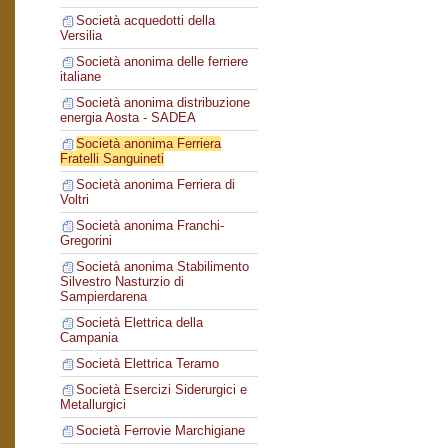
Società acquedotti della
Versilia
Società anonima delle ferriere
italiane
Società anonima distribuzione
energia Aosta - SADEA
Società anonima Ferriera
Fratelli Sanguineti
Società anonima Ferriera di
Voltri
Società anonima Franchi-
Gregorini
Società anonima Stabilimento
Silvestro Nasturzio di
Sampierdarena
Società Elettrica della
Campania
Società Elettrica Teramo
Società Esercizi Siderurgici e
Metallurgici
Società Ferrovie Marchigiane