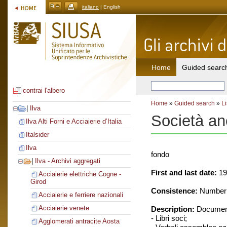
italiano
| English
Home
Guided searc
contrai l'albero
Home
»
Guided search
»
Li
|
Ilva
Società an
Ilva Alti Forni e Acciaierie d’Italia
Italsider
Ilva
fondo
|
Ilva - Archivi aggregati
First and last date:
19
Acciaierie elettriche Cogne -
Girod
Consistence:
Number o
Acciaierie e ferriere nazionali
Acciaierie venete
Description:
Document
- Libri soci;
Agglomerati antracite Aosta