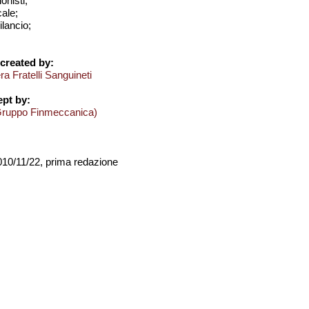
onisti;
cale;
bilancio;
created by:
a Fratelli Sanguineti
pt by:
Gruppo Finmeccanica)
2010/11/22, prima redazione