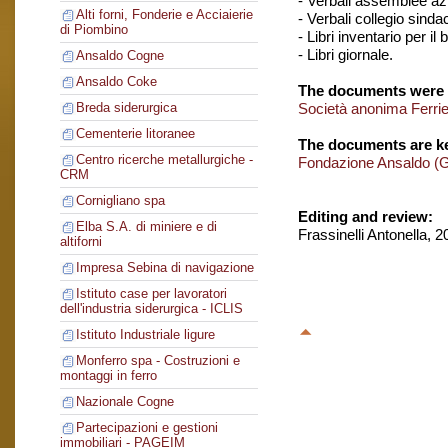
- Verbali assemblee azi
Alti forni, Fonderie e Acciaierie
- Verbali collegio sinda
di Piombino
- Libri inventario per il 
- Libri giornale.
Ansaldo Cogne
Ansaldo Coke
The documents were 
Società anonima Ferrier
Breda siderurgica
Cementerie litoranee
The documents are ke
Centro ricerche metallurgiche -
Fondazione Ansaldo (
CRM
Cornigliano spa
Editing and review:
Elba S.A. di miniere e di
Frassinelli Antonella, 
altiforni
Impresa Sebina di navigazione
Istituto case per lavoratori
dell'industria siderurgica - ICLIS
Istituto Industriale ligure
Monferro spa - Costruzioni e
montaggi in ferro
Nazionale Cogne
Partecipazioni e gestioni
immobiliari - PAGEIM