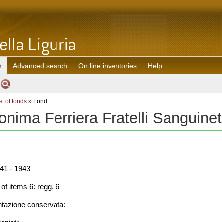
h
Advanced search
On line inventories
Help
st of fonds
» Fond
onima Ferriera Fratelli Sanguinet
41 - 1943
f items 6: regg. 6
azione conservata: