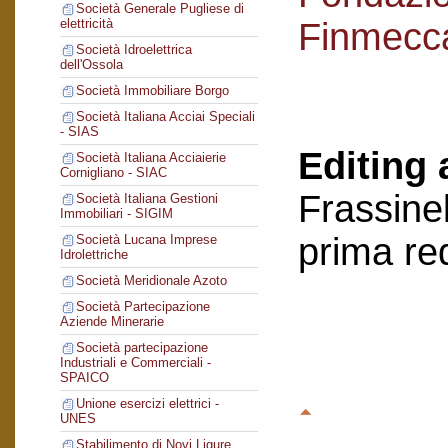
Società Generale Pugliese di
Finmecc
elettricità
Società Idroelettrica
dell'Ossola
Società Immobiliare Borgo
Società Italiana Acciai Speciali
- SIAS
Editing 
Società Italiana Acciaierie
Cornigliano - SIAC
Frassinel
Società Italiana Gestioni
Immobiliari - SIGIM
prima re
Società Lucana Imprese
Idrolettriche
Società Meridionale Azoto
Società Partecipazione
Aziende Minerarie
Società partecipazione
Industriali e Commerciali -
SPAICO
Unione esercizi elettrici -
UNES
Stabilimento di Novi Ligure