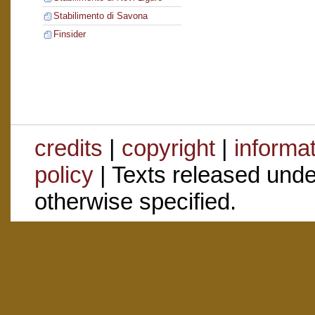
Stabilimento di Savona
Finsider
credits
|
copyright
|
informa
policy
| Texts released und
otherwise specified.