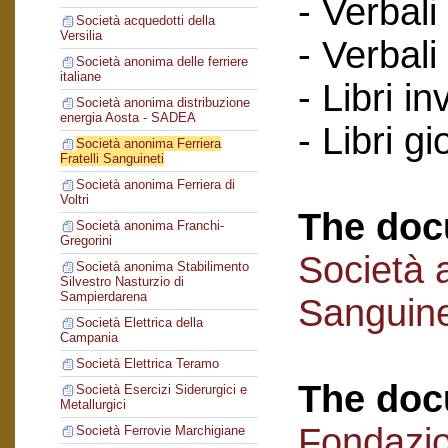
- Verbali
Società acquedotti della
Versilia
- Verbali
Società anonima delle ferriere
italiane
- Libri in
Società anonima distribuzione
energia Aosta - SADEA
- Libri gi
Società anonima Ferriera
Fratelli Sanguineti
Società anonima Ferriera di
Voltri
The doc
Società anonima Franchi-
Gregorini
Società a
Società anonima Stabilimento
Silvestro Nasturzio di
Sampierdarena
Sanguine
Società Elettrica della
Campania
Società Elettrica Teramo
The doc
Società Esercizi Siderurgici e
Metallurgici
Fondazi
Società Ferrovie Marchigiane