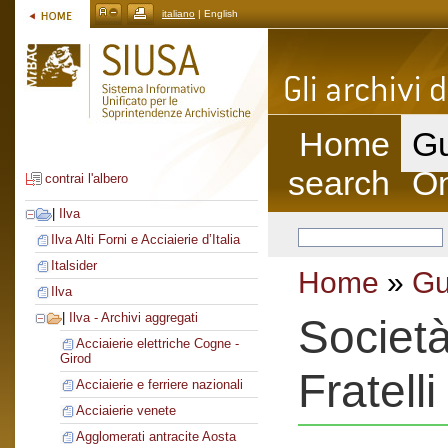
italiano
| English
Home
Gu
search
On
contrai l'albero
|
Ilva
Ilva Alti Forni e Acciaierie d’Italia
Italsider
Home
»
Gu
Ilva
|
Ilva - Archivi aggregati
Societ
Acciaierie elettriche Cogne -
Girod
Fratell
Acciaierie e ferriere nazionali
Acciaierie venete
Agglomerati antracite Aosta