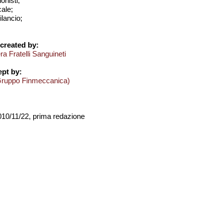
onisti;
cale;
bilancio;
created by:
a Fratelli Sanguineti
pt by:
Gruppo Finmeccanica)
2010/11/22, prima redazione