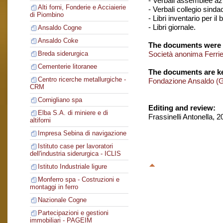
- Verbali assemblee azi
Alti forni, Fonderie e Acciaierie
- Verbali collegio sinda
di Piombino
- Libri inventario per il 
- Libri giornale.
Ansaldo Cogne
Ansaldo Coke
The documents were 
Società anonima Ferrier
Breda siderurgica
Cementerie litoranee
The documents are ke
Centro ricerche metallurgiche -
Fondazione Ansaldo (
CRM
Cornigliano spa
Editing and review:
Elba S.A. di miniere e di
Frassinelli Antonella, 
altiforni
Impresa Sebina di navigazione
Istituto case per lavoratori
dell'industria siderurgica - ICLIS
Istituto Industriale ligure
Monferro spa - Costruzioni e
montaggi in ferro
Nazionale Cogne
Partecipazioni e gestioni
immobiliari - PAGEIM