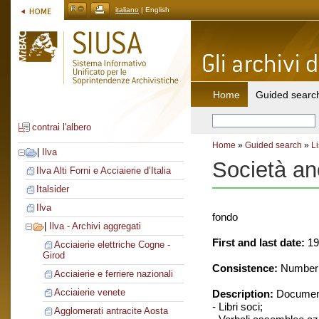
italiano
| English
Home
Guided searc
contrai l'albero
Home
»
Guided search
»
Li
|
Ilva
Società an
Ilva Alti Forni e Acciaierie d’Italia
Italsider
Ilva
fondo
|
Ilva - Archivi aggregati
First and last date:
19
Acciaierie elettriche Cogne -
Girod
Consistence:
Number o
Acciaierie e ferriere nazionali
Acciaierie venete
Description:
Document
- Libri soci;
Agglomerati antracite Aosta