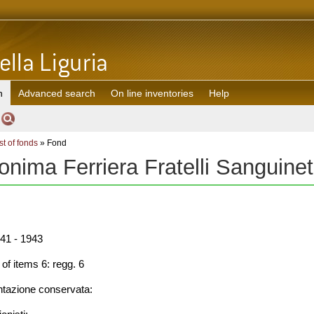
h
Advanced search
On line inventories
Help
st of fonds
» Fond
onima Ferriera Fratelli Sanguinet
41 - 1943
f items 6: regg. 6
azione conservata: