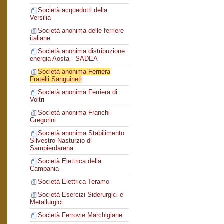
Società acquedotti della
Versilia
Società anonima delle ferriere
italiane
Società anonima distribuzione
energia Aosta - SADEA
Società anonima Ferriera
Fratelli Sanguineti
Società anonima Ferriera di
Voltri
Società anonima Franchi-
Gregorini
Società anonima Stabilimento
Silvestro Nasturzio di
Sampierdarena
Società Elettrica della
Campania
Società Elettrica Teramo
Società Esercizi Siderurgici e
Metallurgici
Società Ferrovie Marchigiane