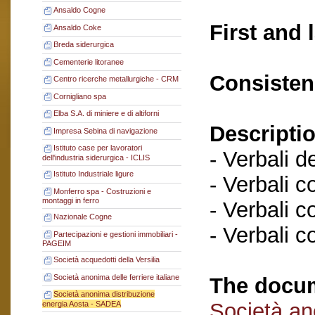
Ansaldo Cogne
First and 
Ansaldo Coke
Breda siderurgica
Cementerie litoranee
Consisten
Centro ricerche metallurgiche - CRM
Cornigliano spa
Elba S.A. di miniere e di altiforni
Descriptio
Impresa Sebina di navigazione
Istituto case per lavoratori
- Verbali d
dell'industria siderurgica - ICLIS
Istituto Industriale ligure
- Verbali c
Monferro spa - Costruzioni e
montaggi in ferro
- Verbali c
Nazionale Cogne
- Verbali c
Partecipazioni e gestioni immobiliari -
PAGEIM
Società acquedotti della Versilia
Società anonima delle ferriere italiane
The docum
Società anonima distribuzione
Società an
energia Aosta - SADEA