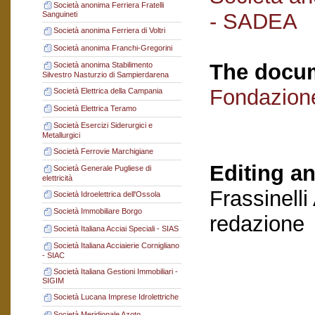
Società anonima Ferriera Fratelli
- SADEA
Sanguineti
Società anonima Ferriera di Voltri
Società anonima Franchi-Gregorini
The docum
Società anonima Stabilimento
Silvestro Nasturzio di Sampierdarena
Fondazion
Società Elettrica della Campania
Società Elettrica Teramo
Società Esercizi Siderurgici e
Metallurgici
Società Ferrovie Marchigiane
Editing an
Società Generale Pugliese di
elettricità
Frassinelli
Società Idroelettrica dell'Ossola
Società Immobiliare Borgo
redazione
Società Italiana Acciai Speciali - SIAS
Società Italiana Acciaierie Cornigliano
- SIAC
Società Italiana Gestioni Immobiliari -
SIGIM
Società Lucana Imprese Idrolettriche
Società Meridionale Azoto