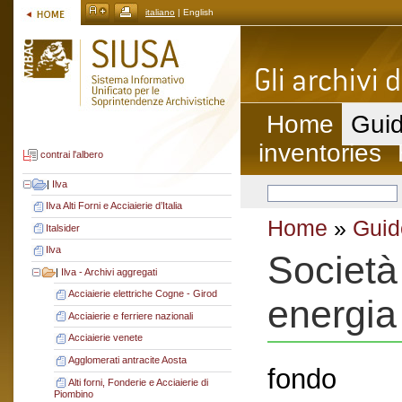
italiano
| English
Home
Guid
inventories
contrai l'albero
|
Ilva
Ilva Alti Forni e Acciaierie d’Italia
Home
»
Guid
Italsider
Ilva
Società
|
Ilva - Archivi aggregati
Acciaierie elettriche Cogne - Girod
energia
Acciaierie e ferriere nazionali
Acciaierie venete
Agglomerati antracite Aosta
fondo
Alti forni, Fonderie e Acciaierie di
Piombino