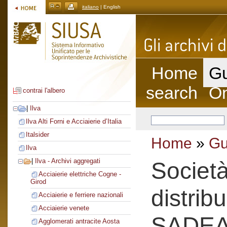
italiano
| English
Home
Gu
search
On
contrai l'albero
|
Ilva
Ilva Alti Forni e Acciaierie d’Italia
Italsider
Home
»
Gu
Ilva
|
Ilva - Archivi aggregati
Societ
Acciaierie elettriche Cogne -
Girod
distrib
Acciaierie e ferriere nazionali
Acciaierie venete
SADE
Agglomerati antracite Aosta