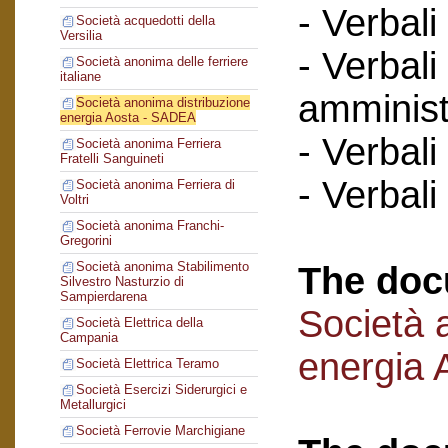
- Verbali
Società acquedotti della
Versilia
- Verbali
Società anonima delle ferriere
italiane
amminist
Società anonima distribuzione
energia Aosta - SADEA
- Verbali
Società anonima Ferriera
Fratelli Sanguineti
- Verbali
Società anonima Ferriera di
Voltri
Società anonima Franchi-
Gregorini
Società anonima Stabilimento
The doc
Silvestro Nasturzio di
Sampierdarena
Società 
Società Elettrica della
Campania
energia
Società Elettrica Teramo
Società Esercizi Siderurgici e
Metallurgici
Società Ferrovie Marchigiane