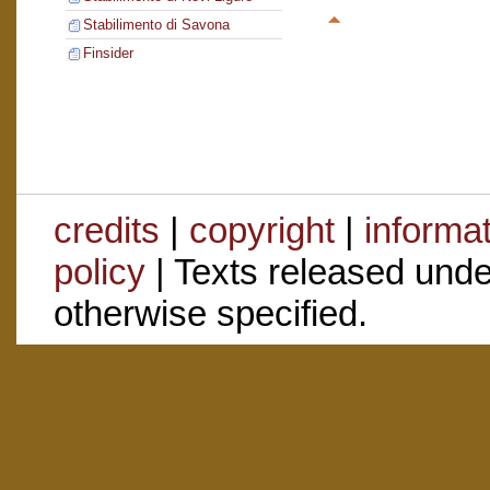
Stabilimento di Savona
Finsider
credits
|
copyright
|
informa
policy
| Texts released und
otherwise specified.