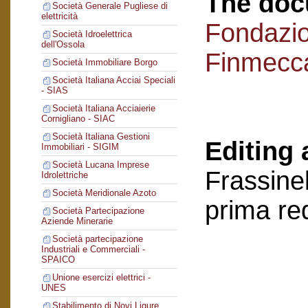
The doc
Società Generale Pugliese di
elettricità
Fondazi
Società Idroelettrica
dell'Ossola
Finmecc
Società Immobiliare Borgo
Società Italiana Acciai Speciali
- SIAS
Società Italiana Acciaierie
Cornigliano - SIAC
Società Italiana Gestioni
Editing 
Immobiliari - SIGIM
Società Lucana Imprese
Frassinel
Idrolettriche
Società Meridionale Azoto
prima re
Società Partecipazione
Aziende Minerarie
Società partecipazione
Industriali e Commerciali -
SPAICO
Unione esercizi elettrici -
UNES
Stabilimento di Novi Ligure