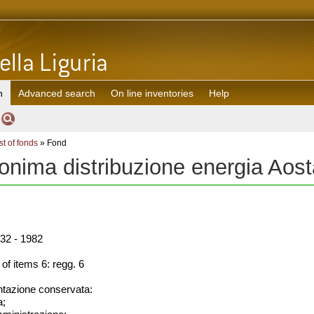
h
Advanced search
On line inventories
Help
st of fonds
» Fond
onima distribuzione energia Ao
32 - 1982
f items 6: regg. 6
azione conservata:
a;