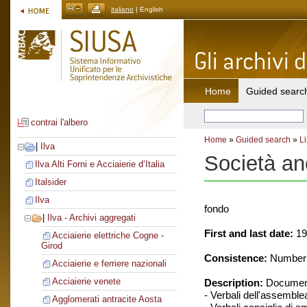
italiano
| English
Home
Guided searc
contrai l'albero
Home
»
Guided search
»
Li
|
Ilva
Società an
Ilva Alti Forni e Acciaierie d’Italia
Italsider
Ilva
fondo
|
Ilva - Archivi aggregati
First and last date:
19
Acciaierie elettriche Cogne -
Girod
Consistence:
Number o
Acciaierie e ferriere nazionali
Acciaierie venete
Description:
Document
- Verbali dell'assemble
Agglomerati antracite Aosta