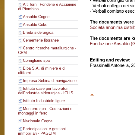
- Verbali consiglio di 
Alti forni, Fonderie e Acciaierie
- Verbali collegio dei si
di Piombino
- Verbali comitato esec
Ansaldo Cogne
The documents were 
Ansaldo Coke
Società anonima distr
Breda siderurgica
The documents are ke
Cementerie litoranee
Fondazione Ansaldo (
Centro ricerche metallurgiche -
CRM
Editing and review:
Cornigliano spa
Frassinelli Antonella, 
Elba S.A. di miniere e di
altiforni
Impresa Sebina di navigazione
Istituto case per lavoratori
dell'industria siderurgica - ICLIS
Istituto Industriale ligure
Monferro spa - Costruzioni e
montaggi in ferro
Nazionale Cogne
Partecipazioni e gestioni
immobiliari - PAGEIM