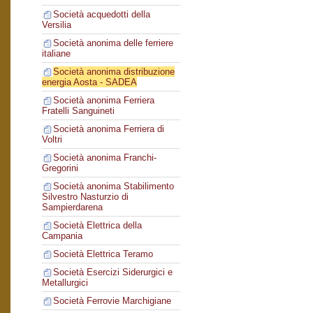
Società acquedotti della
Versilia
Società anonima delle ferriere
italiane
Società anonima distribuzione
energia Aosta - SADEA
Società anonima Ferriera
Fratelli Sanguineti
Società anonima Ferriera di
Voltri
Società anonima Franchi-
Gregorini
Società anonima Stabilimento
Silvestro Nasturzio di
Sampierdarena
Società Elettrica della
Campania
Società Elettrica Teramo
Società Esercizi Siderurgici e
Metallurgici
Società Ferrovie Marchigiane