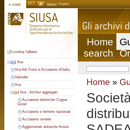
italiano
| English
Home
Gu
search
On
contrai l'albero
|
Ilva
Ilva Alti Forni e Acciaierie d’Italia
Italsider
Home
»
Gu
Ilva
|
Ilva - Archivi aggregati
Societ
Acciaierie elettriche Cogne -
Girod
distrib
Acciaierie e ferriere nazionali
Acciaierie venete
SADE
Agglomerati antracite Aosta