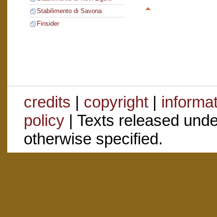
Stabilimento di Savona
Finsider
credits
|
copyright
|
informa
policy
| Texts released und
otherwise specified.