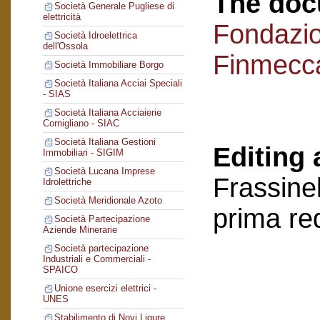
The doc
Società Generale Pugliese di
elettricità
Fondazi
Società Idroelettrica
dell'Ossola
Finmecc
Società Immobiliare Borgo
Società Italiana Acciai Speciali
- SIAS
Società Italiana Acciaierie
Cornigliano - SIAC
Società Italiana Gestioni
Editing 
Immobiliari - SIGIM
Società Lucana Imprese
Frassinel
Idrolettriche
Società Meridionale Azoto
prima re
Società Partecipazione
Aziende Minerarie
Società partecipazione
Industriali e Commerciali -
SPAICO
Unione esercizi elettrici -
UNES
Stabilimento di Novi Ligure