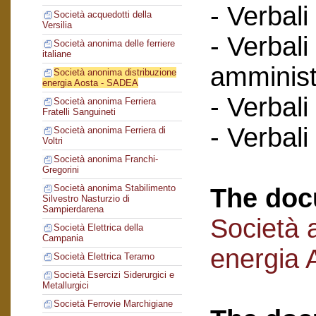
- Verbali
Società acquedotti della
Versilia
- Verbali
Società anonima delle ferriere
italiane
amminist
Società anonima distribuzione
energia Aosta - SADEA
- Verbali
Società anonima Ferriera
Fratelli Sanguineti
- Verbali
Società anonima Ferriera di
Voltri
Società anonima Franchi-
Gregorini
Società anonima Stabilimento
The doc
Silvestro Nasturzio di
Sampierdarena
Società 
Società Elettrica della
Campania
energia
Società Elettrica Teramo
Società Esercizi Siderurgici e
Metallurgici
Società Ferrovie Marchigiane