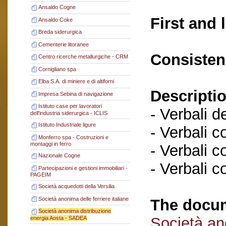
Ansaldo Cogne
First and 
Ansaldo Coke
Breda siderurgica
Cementerie litoranee
Consisten
Centro ricerche metallurgiche - CRM
Cornigliano spa
Elba S.A. di miniere e di altiforni
Descriptio
Impresa Sebina di navigazione
Istituto case per lavoratori
- Verbali d
dell'industria siderurgica - ICLIS
Istituto Industriale ligure
- Verbali c
Monferro spa - Costruzioni e
montaggi in ferro
- Verbali c
Nazionale Cogne
- Verbali c
Partecipazioni e gestioni immobiliari -
PAGEIM
Società acquedotti della Versilia
Società anonima delle ferriere italiane
The docum
Società anonima distribuzione
Società an
energia Aosta - SADEA