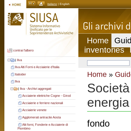
italiano
| English
Home
Guid
inventories
contrai l'albero
|
Ilva
Ilva Alti Forni e Acciaierie d’Italia
Home
»
Guid
Italsider
Ilva
Società
|
Ilva - Archivi aggregati
Acciaierie elettriche Cogne - Girod
energia
Acciaierie e ferriere nazionali
Acciaierie venete
Agglomerati antracite Aosta
fondo
Alti forni, Fonderie e Acciaierie di
Piombino