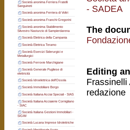
Società anonima Ferriera Fratelli
- SADEA
Sanguineti
Società anonima Ferriera di Voltri
Società anonima Franchi-Gregorini
The docum
Società anonima Stabilimento
Silvestro Nasturzio di Sampierdarena
Fondazion
Società Elettrica della Campania
Società Elettrica Teramo
Società Esercizi Siderurgici e
Metallurgici
Società Ferrovie Marchigiane
Editing an
Società Generale Pugliese di
elettricità
Frassinelli
Società Idroelettrica dell'Ossola
Società Immobiliare Borgo
redazione
Società Italiana Acciai Speciali - SIAS
Società Italiana Acciaierie Cornigliano
- SIAC
Società Italiana Gestioni Immobiliari -
SIGIM
Società Lucana Imprese Idrolettriche
Società Meridionale Azoto