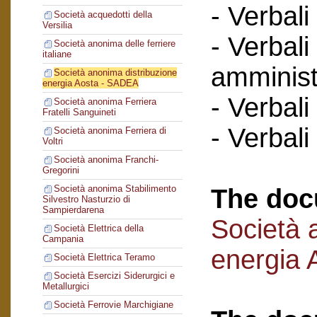
- Verbali
Società acquedotti della
Versilia
- Verbali
Società anonima delle ferriere
italiane
amminist
Società anonima distribuzione
energia Aosta - SADEA
- Verbali
Società anonima Ferriera
Fratelli Sanguineti
- Verbali
Società anonima Ferriera di
Voltri
Società anonima Franchi-
Gregorini
Società anonima Stabilimento
The doc
Silvestro Nasturzio di
Sampierdarena
Società 
Società Elettrica della
Campania
energia
Società Elettrica Teramo
Società Esercizi Siderurgici e
Metallurgici
Società Ferrovie Marchigiane