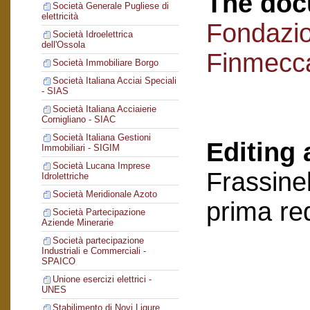
The doc
Società Generale Pugliese di
elettricità
Fondazi
Società Idroelettrica
dell'Ossola
Finmecc
Società Immobiliare Borgo
Società Italiana Acciai Speciali
- SIAS
Società Italiana Acciaierie
Cornigliano - SIAC
Società Italiana Gestioni
Editing 
Immobiliari - SIGIM
Società Lucana Imprese
Frassinel
Idrolettriche
Società Meridionale Azoto
prima re
Società Partecipazione
Aziende Minerarie
Società partecipazione
Industriali e Commerciali -
SPAICO
Unione esercizi elettrici -
UNES
Stabilimento di Novi Ligure