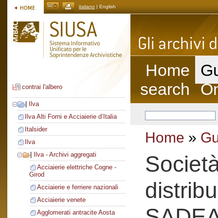
italiano
| English
Home
Gu
search
On
contrai l'albero
|
Ilva
Ilva Alti Forni e Acciaierie d’Italia
Italsider
Home
»
Gu
Ilva
|
Ilva - Archivi aggregati
Societ
Acciaierie elettriche Cogne -
Girod
distrib
Acciaierie e ferriere nazionali
Acciaierie venete
SADE
Agglomerati antracite Aosta