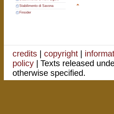
Stabilimento di Savona
Finsider
credits
|
copyright
|
informa
policy
| Texts released und
otherwise specified.