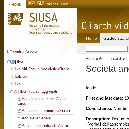
italiano
| English
Home
Guided searc
contrai l'albero
Home
»
Guided search
»
Li
|
Ilva
Società an
Ilva Alti Forni e Acciaierie d’Italia
Italsider
Ilva
fondo
|
Ilva - Archivi aggregati
First and last date:
19
Acciaierie elettriche Cogne -
Girod
Consistence:
Number o
Acciaierie e ferriere nazionali
Acciaierie venete
Description:
Document
- Verbali dell'assemble
Agglomerati antracite Aosta