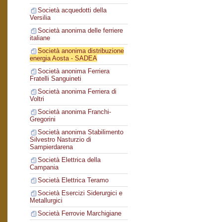
Società acquedotti della
Versilia
Società anonima delle ferriere
italiane
Società anonima distribuzione
energia Aosta - SADEA
Società anonima Ferriera
Fratelli Sanguineti
Società anonima Ferriera di
Voltri
Società anonima Franchi-
Gregorini
Società anonima Stabilimento
Silvestro Nasturzio di
Sampierdarena
Società Elettrica della
Campania
Società Elettrica Teramo
Società Esercizi Siderurgici e
Metallurgici
Società Ferrovie Marchigiane