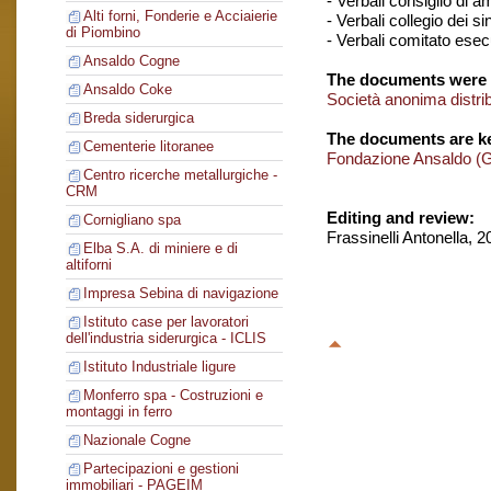
- Verbali consiglio di 
Alti forni, Fonderie e Acciaierie
- Verbali collegio dei si
di Piombino
- Verbali comitato esec
Ansaldo Cogne
The documents were 
Ansaldo Coke
Società anonima distr
Breda siderurgica
The documents are ke
Cementerie litoranee
Fondazione Ansaldo (
Centro ricerche metallurgiche -
CRM
Editing and review:
Cornigliano spa
Frassinelli Antonella, 
Elba S.A. di miniere e di
altiforni
Impresa Sebina di navigazione
Istituto case per lavoratori
dell'industria siderurgica - ICLIS
Istituto Industriale ligure
Monferro spa - Costruzioni e
montaggi in ferro
Nazionale Cogne
Partecipazioni e gestioni
immobiliari - PAGEIM