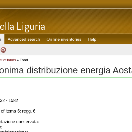
h
Advanced search
On line inventories
Help
st of fonds
» Fond
onima distribuzione energia Ao
32 - 1982
f items 6: regg. 6
azione conservata:
a;