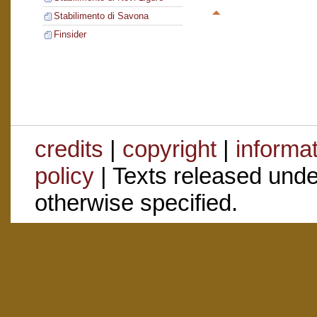
Stabilimento di Savona
Finsider
credits
|
copyright
|
informa
policy
| Texts released und
otherwise specified.