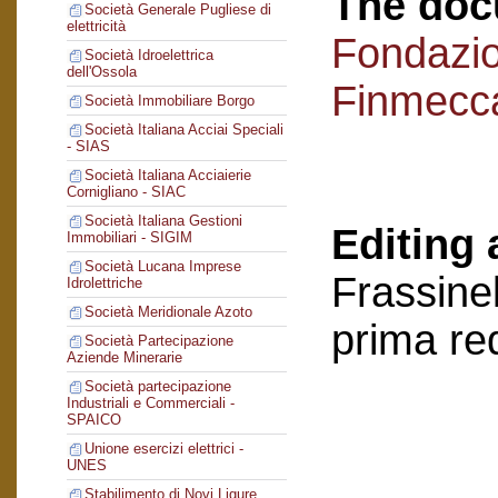
The doc
Società Generale Pugliese di
elettricità
Fondazi
Società Idroelettrica
dell'Ossola
Finmecc
Società Immobiliare Borgo
Società Italiana Acciai Speciali
- SIAS
Società Italiana Acciaierie
Cornigliano - SIAC
Società Italiana Gestioni
Editing 
Immobiliari - SIGIM
Società Lucana Imprese
Frassinel
Idrolettriche
Società Meridionale Azoto
prima re
Società Partecipazione
Aziende Minerarie
Società partecipazione
Industriali e Commerciali -
SPAICO
Unione esercizi elettrici -
UNES
Stabilimento di Novi Ligure