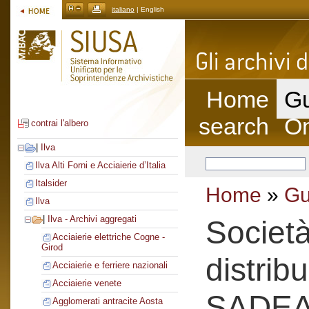
italiano
| English
Home
Gu
search
On
contrai l'albero
|
Ilva
Ilva Alti Forni e Acciaierie d’Italia
Italsider
Home
»
Gu
Ilva
|
Ilva - Archivi aggregati
Societ
Acciaierie elettriche Cogne -
Girod
distrib
Acciaierie e ferriere nazionali
Acciaierie venete
SADE
Agglomerati antracite Aosta