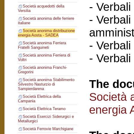
- Verbali
Società acquedotti della
Versilia
- Verbali
Società anonima delle ferriere
italiane
amminist
Società anonima distribuzione
energia Aosta - SADEA
- Verbali
Società anonima Ferriera
Fratelli Sanguineti
- Verbali
Società anonima Ferriera di
Voltri
Società anonima Franchi-
Gregorini
Società anonima Stabilimento
The doc
Silvestro Nasturzio di
Sampierdarena
Società 
Società Elettrica della
Campania
energia
Società Elettrica Teramo
Società Esercizi Siderurgici e
Metallurgici
Società Ferrovie Marchigiane