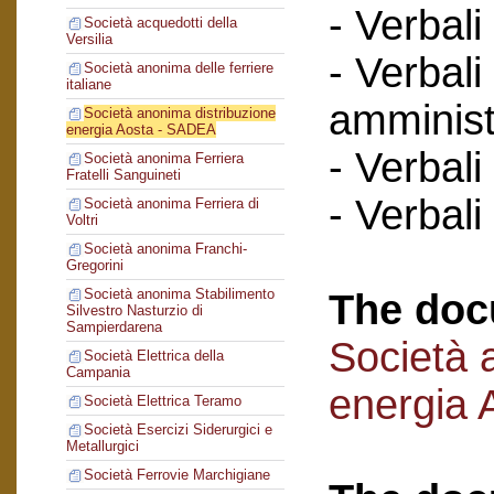
- Verbali
Società acquedotti della
Versilia
- Verbali
Società anonima delle ferriere
italiane
amminist
Società anonima distribuzione
energia Aosta - SADEA
- Verbali
Società anonima Ferriera
Fratelli Sanguineti
- Verbali
Società anonima Ferriera di
Voltri
Società anonima Franchi-
Gregorini
Società anonima Stabilimento
The doc
Silvestro Nasturzio di
Sampierdarena
Società 
Società Elettrica della
Campania
energia
Società Elettrica Teramo
Società Esercizi Siderurgici e
Metallurgici
Società Ferrovie Marchigiane