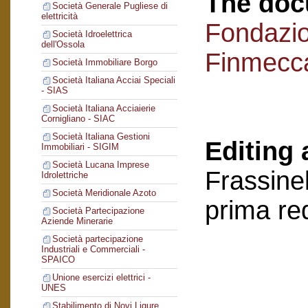
The doc
Società Generale Pugliese di
elettricità
Fondazi
Società Idroelettrica
dell'Ossola
Finmecc
Società Immobiliare Borgo
Società Italiana Acciai Speciali
- SIAS
Società Italiana Acciaierie
Cornigliano - SIAC
Società Italiana Gestioni
Editing 
Immobiliari - SIGIM
Società Lucana Imprese
Frassinel
Idrolettriche
Società Meridionale Azoto
prima re
Società Partecipazione
Aziende Minerarie
Società partecipazione
Industriali e Commerciali -
SPAICO
Unione esercizi elettrici -
UNES
Stabilimento di Novi Ligure