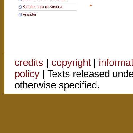
Stabilimento di Savona
Finsider
credits
|
copyright
|
informa
policy
| Texts released und
otherwise specified.