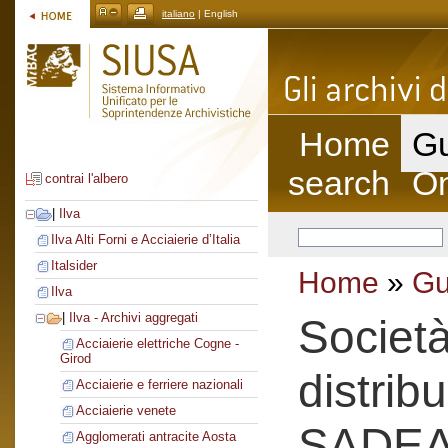
italiano
| English
Home
Gu
search
On
contrai l'albero
|
Ilva
Ilva Alti Forni e Acciaierie d’Italia
Italsider
Home
»
Gu
Ilva
|
Ilva - Archivi aggregati
Societ
Acciaierie elettriche Cogne -
Girod
distrib
Acciaierie e ferriere nazionali
Acciaierie venete
SADE
Agglomerati antracite Aosta