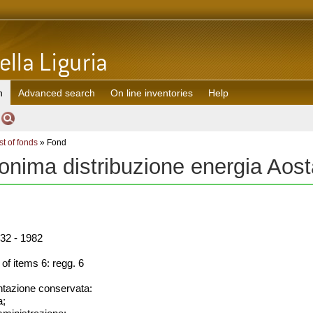
h
Advanced search
On line inventories
Help
st of fonds
» Fond
onima distribuzione energia Ao
32 - 1982
f items 6: regg. 6
azione conservata:
a;