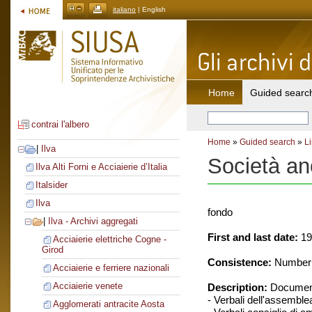
italiano
| English
Home
Guided searc
contrai l'albero
Home
»
Guided search
»
Li
|
Ilva
Società an
Ilva Alti Forni e Acciaierie d’Italia
Italsider
Ilva
fondo
|
Ilva - Archivi aggregati
First and last date:
19
Acciaierie elettriche Cogne -
Girod
Consistence:
Number o
Acciaierie e ferriere nazionali
Acciaierie venete
Description:
Document
- Verbali dell'assemble
Agglomerati antracite Aosta