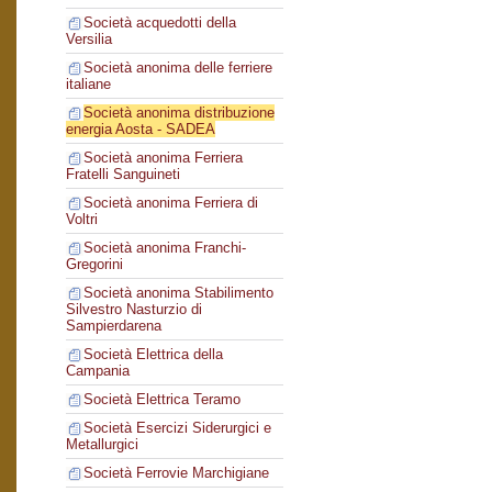
Società acquedotti della
Versilia
Società anonima delle ferriere
italiane
Società anonima distribuzione
energia Aosta - SADEA
Società anonima Ferriera
Fratelli Sanguineti
Società anonima Ferriera di
Voltri
Società anonima Franchi-
Gregorini
Società anonima Stabilimento
Silvestro Nasturzio di
Sampierdarena
Società Elettrica della
Campania
Società Elettrica Teramo
Società Esercizi Siderurgici e
Metallurgici
Società Ferrovie Marchigiane