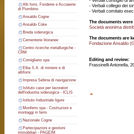
- Verbali consiglio di 
Alti forni, Fonderie e Acciaierie
- Verbali collegio dei si
di Piombino
- Verbali comitato esec
Ansaldo Cogne
The documents were 
Ansaldo Coke
Società anonima distr
Breda siderurgica
The documents are ke
Cementerie litoranee
Fondazione Ansaldo (
Centro ricerche metallurgiche -
CRM
Editing and review:
Cornigliano spa
Frassinelli Antonella, 
Elba S.A. di miniere e di
altiforni
Impresa Sebina di navigazione
Istituto case per lavoratori
dell'industria siderurgica - ICLIS
Istituto Industriale ligure
Monferro spa - Costruzioni e
montaggi in ferro
Nazionale Cogne
Partecipazioni e gestioni
immobiliari - PAGEIM