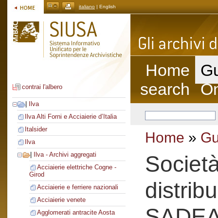
italiano
| English
Home
Gu
search
On
contrai l'albero
|
Ilva
Ilva Alti Forni e Acciaierie d’Italia
Italsider
Home
»
Gu
Ilva
|
Ilva - Archivi aggregati
Societ
Acciaierie elettriche Cogne -
Girod
distrib
Acciaierie e ferriere nazionali
Acciaierie venete
SADE
Agglomerati antracite Aosta