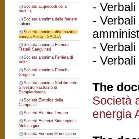
- Verbali
Società acquedotti della
Versilia
- Verbali
Società anonima delle ferriere
italiane
amminist
Società anonima distribuzione
energia Aosta - SADEA
- Verbali
Società anonima Ferriera
Fratelli Sanguineti
- Verbali
Società anonima Ferriera di
Voltri
Società anonima Franchi-
Gregorini
Società anonima Stabilimento
The doc
Silvestro Nasturzio di
Sampierdarena
Società 
Società Elettrica della
Campania
energia
Società Elettrica Teramo
Società Esercizi Siderurgici e
Metallurgici
Società Ferrovie Marchigiane