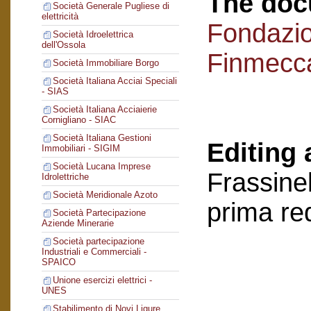
The doc
Società Generale Pugliese di
elettricità
Fondazi
Società Idroelettrica
dell'Ossola
Finmecc
Società Immobiliare Borgo
Società Italiana Acciai Speciali
- SIAS
Società Italiana Acciaierie
Cornigliano - SIAC
Società Italiana Gestioni
Editing 
Immobiliari - SIGIM
Società Lucana Imprese
Frassinel
Idrolettriche
Società Meridionale Azoto
prima re
Società Partecipazione
Aziende Minerarie
Società partecipazione
Industriali e Commerciali -
SPAICO
Unione esercizi elettrici -
UNES
Stabilimento di Novi Ligure