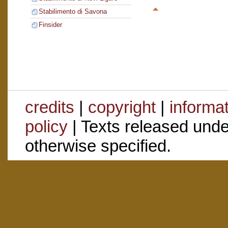
Stabilimento di Savona
Finsider
credits
|
copyright
|
informa
policy
| Texts released und
otherwise specified.