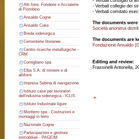
- Verbali consiglio di 
Alti forni, Fonderie e Acciaierie
- Verbali collegio dei si
di Piombino
- Verbali comitato esec
Ansaldo Cogne
The documents were 
Ansaldo Coke
Società anonima distr
Breda siderurgica
The documents are ke
Cementerie litoranee
Fondazione Ansaldo (
Centro ricerche metallurgiche -
CRM
Editing and review:
Cornigliano spa
Frassinelli Antonella, 
Elba S.A. di miniere e di
altiforni
Impresa Sebina di navigazione
Istituto case per lavoratori
dell'industria siderurgica - ICLIS
Istituto Industriale ligure
Monferro spa - Costruzioni e
montaggi in ferro
Nazionale Cogne
Partecipazioni e gestioni
immobiliari - PAGEIM