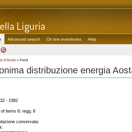
h
Advanced search
On line inventories
Help
st of fonds
» Fond
onima distribuzione energia Ao
32 - 1982
f items 6: regg. 6
azione conservata:
a;