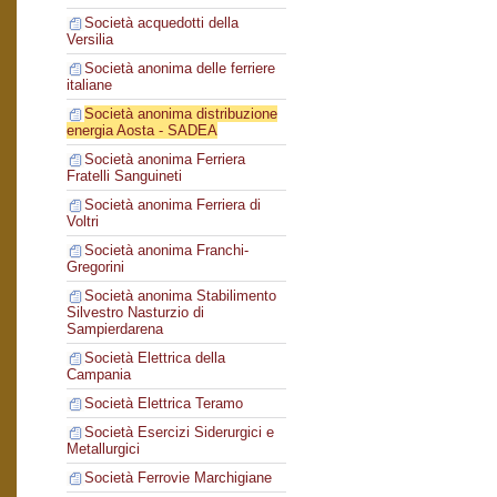
Società acquedotti della
Versilia
Società anonima delle ferriere
italiane
Società anonima distribuzione
energia Aosta - SADEA
Società anonima Ferriera
Fratelli Sanguineti
Società anonima Ferriera di
Voltri
Società anonima Franchi-
Gregorini
Società anonima Stabilimento
Silvestro Nasturzio di
Sampierdarena
Società Elettrica della
Campania
Società Elettrica Teramo
Società Esercizi Siderurgici e
Metallurgici
Società Ferrovie Marchigiane