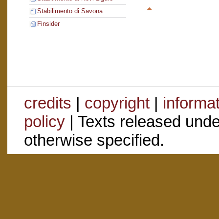
Stabilimento di Savona
Finsider
credits
|
copyright
|
informa
policy
| Texts released und
otherwise specified.