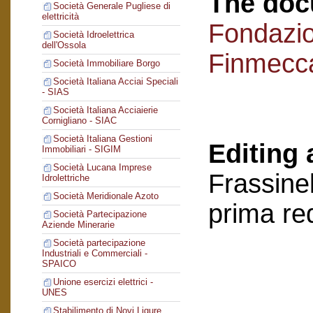
The doc
Società Generale Pugliese di
elettricità
Fondazi
Società Idroelettrica
dell'Ossola
Finmecc
Società Immobiliare Borgo
Società Italiana Acciai Speciali
- SIAS
Società Italiana Acciaierie
Cornigliano - SIAC
Società Italiana Gestioni
Editing 
Immobiliari - SIGIM
Società Lucana Imprese
Frassinel
Idrolettriche
Società Meridionale Azoto
prima re
Società Partecipazione
Aziende Minerarie
Società partecipazione
Industriali e Commerciali -
SPAICO
Unione esercizi elettrici -
UNES
Stabilimento di Novi Ligure