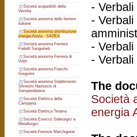
- Verbali
Società acquedotti della
Versilia
- Verbali
Società anonima delle ferriere
italiane
amminist
Società anonima distribuzione
energia Aosta - SADEA
- Verbali
Società anonima Ferriera
Fratelli Sanguineti
- Verbali
Società anonima Ferriera di
Voltri
Società anonima Franchi-
Gregorini
Società anonima Stabilimento
The doc
Silvestro Nasturzio di
Sampierdarena
Società 
Società Elettrica della
Campania
energia
Società Elettrica Teramo
Società Esercizi Siderurgici e
Metallurgici
Società Ferrovie Marchigiane