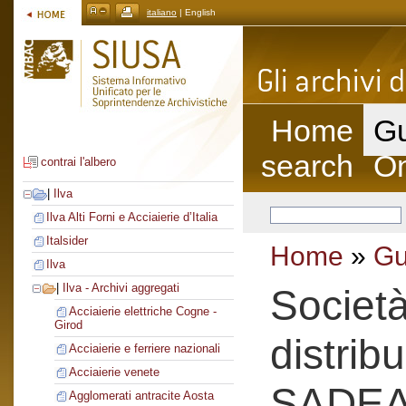
italiano
| English
Home
Gu
search
On
contrai l'albero
|
Ilva
Ilva Alti Forni e Acciaierie d’Italia
Italsider
Home
»
Gu
Ilva
|
Ilva - Archivi aggregati
Societ
Acciaierie elettriche Cogne -
Girod
distrib
Acciaierie e ferriere nazionali
Acciaierie venete
SADE
Agglomerati antracite Aosta