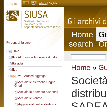
italiano
| English
Home
Gu
search
On
contrai l'albero
|
Ilva
Ilva Alti Forni e Acciaierie d’Italia
Italsider
Home
»
Gu
Ilva
|
Ilva - Archivi aggregati
Societ
Acciaierie elettriche Cogne -
Girod
distrib
Acciaierie e ferriere nazionali
Acciaierie venete
SADE
Agglomerati antracite Aosta