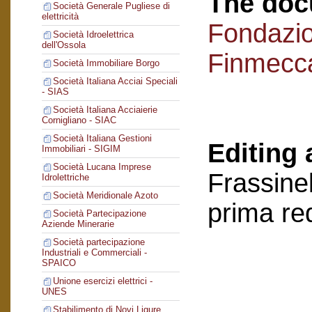
The doc
Società Generale Pugliese di
elettricità
Fondazi
Società Idroelettrica
dell'Ossola
Finmecc
Società Immobiliare Borgo
Società Italiana Acciai Speciali
- SIAS
Società Italiana Acciaierie
Cornigliano - SIAC
Società Italiana Gestioni
Editing 
Immobiliari - SIGIM
Società Lucana Imprese
Frassinel
Idrolettriche
Società Meridionale Azoto
prima re
Società Partecipazione
Aziende Minerarie
Società partecipazione
Industriali e Commerciali -
SPAICO
Unione esercizi elettrici -
UNES
Stabilimento di Novi Ligure