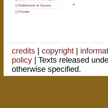
Stabilimento di Savona
Finsider
credits
|
copyright
|
informa
policy
| Texts released und
otherwise specified.