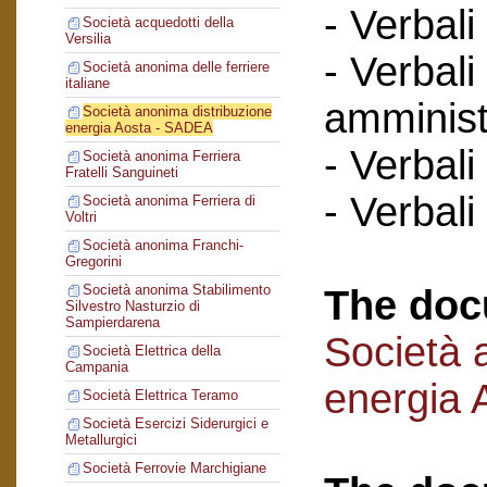
- Verbali
Società acquedotti della
Versilia
- Verbali
Società anonima delle ferriere
italiane
amminist
Società anonima distribuzione
energia Aosta - SADEA
- Verbali
Società anonima Ferriera
Fratelli Sanguineti
- Verbali
Società anonima Ferriera di
Voltri
Società anonima Franchi-
Gregorini
Società anonima Stabilimento
The doc
Silvestro Nasturzio di
Sampierdarena
Società 
Società Elettrica della
Campania
energia
Società Elettrica Teramo
Società Esercizi Siderurgici e
Metallurgici
Società Ferrovie Marchigiane