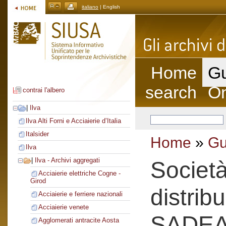
italiano
| English
Home
Gu
search
On
contrai l'albero
|
Ilva
Ilva Alti Forni e Acciaierie d’Italia
Italsider
Home
»
Gu
Ilva
|
Ilva - Archivi aggregati
Societ
Acciaierie elettriche Cogne -
Girod
distrib
Acciaierie e ferriere nazionali
Acciaierie venete
SADE
Agglomerati antracite Aosta