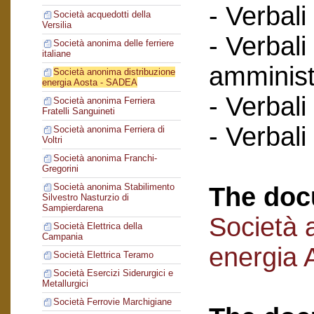
- Verbali
Società acquedotti della
Versilia
- Verbali
Società anonima delle ferriere
italiane
amminist
Società anonima distribuzione
energia Aosta - SADEA
- Verbali
Società anonima Ferriera
Fratelli Sanguineti
- Verbali
Società anonima Ferriera di
Voltri
Società anonima Franchi-
Gregorini
Società anonima Stabilimento
The doc
Silvestro Nasturzio di
Sampierdarena
Società 
Società Elettrica della
Campania
energia
Società Elettrica Teramo
Società Esercizi Siderurgici e
Metallurgici
Società Ferrovie Marchigiane