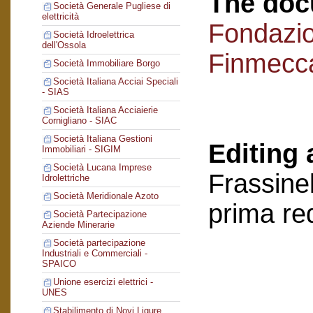
The doc
Società Generale Pugliese di
elettricità
Fondazi
Società Idroelettrica
dell'Ossola
Finmecc
Società Immobiliare Borgo
Società Italiana Acciai Speciali
- SIAS
Società Italiana Acciaierie
Cornigliano - SIAC
Società Italiana Gestioni
Editing 
Immobiliari - SIGIM
Società Lucana Imprese
Frassinel
Idrolettriche
Società Meridionale Azoto
prima re
Società Partecipazione
Aziende Minerarie
Società partecipazione
Industriali e Commerciali -
SPAICO
Unione esercizi elettrici -
UNES
Stabilimento di Novi Ligure