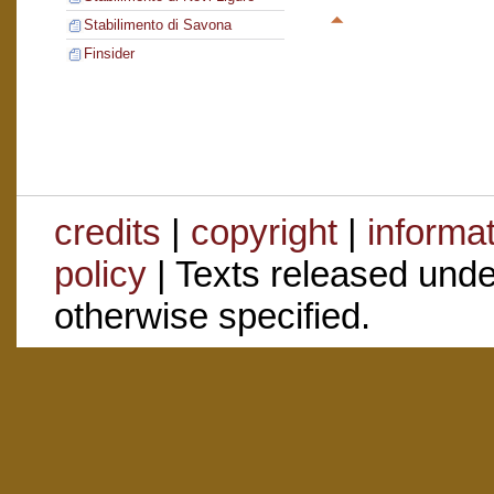
Stabilimento di Savona
Finsider
credits
|
copyright
|
informa
policy
| Texts released und
otherwise specified.