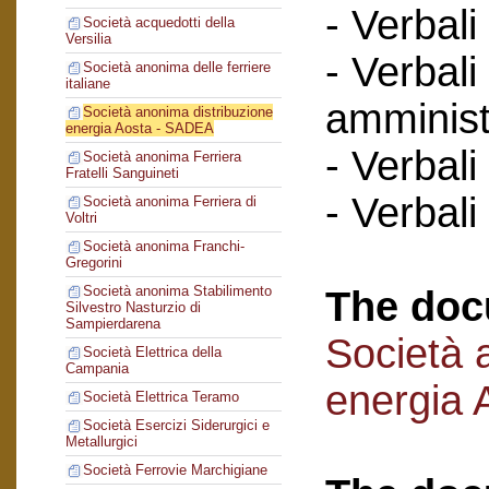
- Verbali
Società acquedotti della
Versilia
- Verbali
Società anonima delle ferriere
italiane
amminist
Società anonima distribuzione
energia Aosta - SADEA
- Verbali
Società anonima Ferriera
Fratelli Sanguineti
- Verbali
Società anonima Ferriera di
Voltri
Società anonima Franchi-
Gregorini
Società anonima Stabilimento
The doc
Silvestro Nasturzio di
Sampierdarena
Società 
Società Elettrica della
Campania
energia
Società Elettrica Teramo
Società Esercizi Siderurgici e
Metallurgici
Società Ferrovie Marchigiane