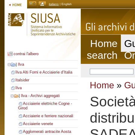
italiano
| English
Home
Gu
search
On
contrai l'albero
|
Ilva
Ilva Alti Forni e Acciaierie d’Italia
Italsider
Home
»
Gu
Ilva
|
Ilva - Archivi aggregati
Societ
Acciaierie elettriche Cogne -
Girod
distrib
Acciaierie e ferriere nazionali
Acciaierie venete
SADE
Agglomerati antracite Aosta