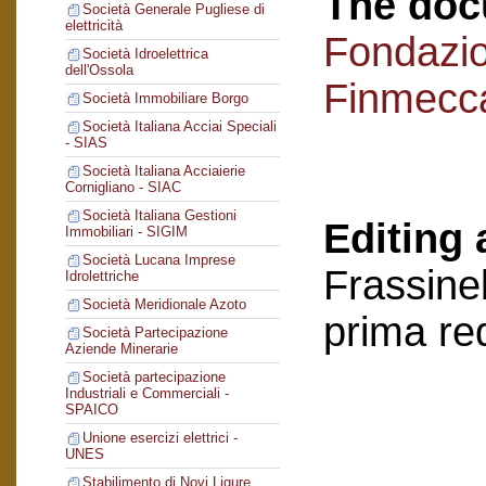
The doc
Società Generale Pugliese di
elettricità
Fondazi
Società Idroelettrica
dell'Ossola
Finmecc
Società Immobiliare Borgo
Società Italiana Acciai Speciali
- SIAS
Società Italiana Acciaierie
Cornigliano - SIAC
Società Italiana Gestioni
Editing 
Immobiliari - SIGIM
Società Lucana Imprese
Frassinel
Idrolettriche
Società Meridionale Azoto
prima re
Società Partecipazione
Aziende Minerarie
Società partecipazione
Industriali e Commerciali -
SPAICO
Unione esercizi elettrici -
UNES
Stabilimento di Novi Ligure