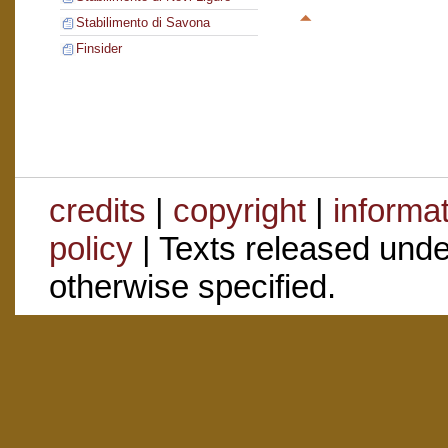
Stabilimento di Savona
Finsider
credits
|
copyright
|
informa
policy
| Texts released und
otherwise specified.