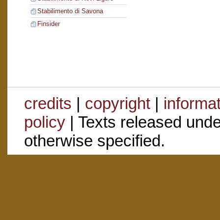
Stabilimento di Savona
Finsider
credits
|
copyright
|
informa
policy
| Texts released und
otherwise specified.