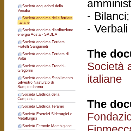
amminist
Società acquedotti della
Versilia
- Bilanci;
Società anonima delle ferriere
italiane
- Verbali
Società anonima distribuzione
energia Aosta - SADEA
Società anonima Ferriera
Fratelli Sanguineti
The doc
Società anonima Ferriera di
Voltri
Società 
Società anonima Franchi-
Gregorini
italiane
Società anonima Stabilimento
Silvestro Nasturzio di
Sampierdarena
Società Elettrica della
Campania
The doc
Società Elettrica Teramo
Fondazi
Società Esercizi Siderurgici e
Metallurgici
Finmecc
Società Ferrovie Marchigiane