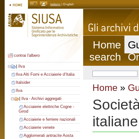
italiano
| English
Home
Gu
search
On
contrai l'albero
|
Ilva
Ilva Alti Forni e Acciaierie d’Italia
Italsider
Home
»
Gu
Ilva
|
Ilva - Archivi aggregati
Società
Acciaierie elettriche Cogne -
Girod
italiane
Acciaierie e ferriere nazionali
Acciaierie venete
Agglomerati antracite Aosta