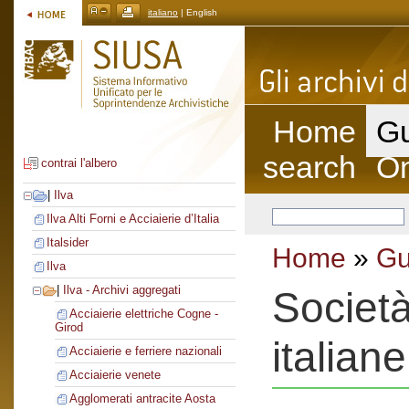
italiano
| English
Home
Gu
search
On
contrai l'albero
|
Ilva
Ilva Alti Forni e Acciaierie d’Italia
Italsider
Home
»
Gu
Ilva
|
Ilva - Archivi aggregati
Società
Acciaierie elettriche Cogne -
Girod
italiane
Acciaierie e ferriere nazionali
Acciaierie venete
Agglomerati antracite Aosta