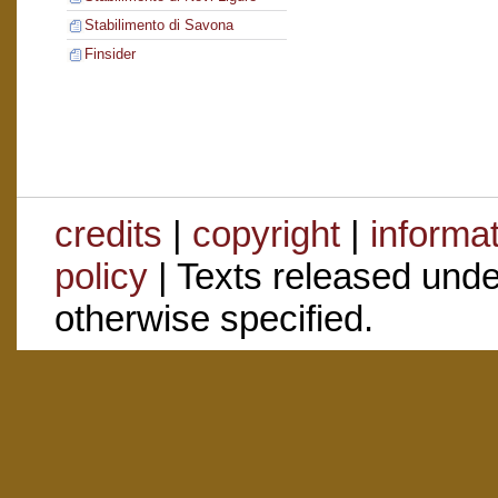
Stabilimento di Savona
Finsider
credits
|
copyright
|
informa
policy
| Texts released und
otherwise specified.