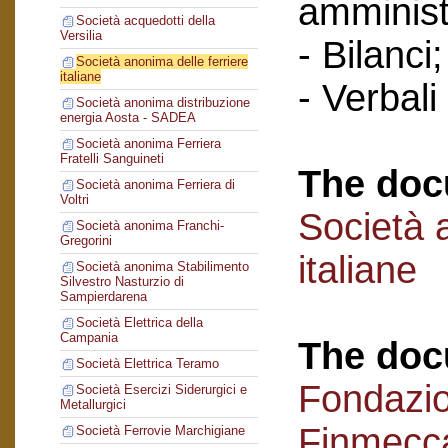
amminist
Società acquedotti della
Versilia
- Bilanci;
Società anonima delle ferriere
italiane
- Verbali
Società anonima distribuzione
energia Aosta - SADEA
Società anonima Ferriera
Fratelli Sanguineti
The doc
Società anonima Ferriera di
Voltri
Società 
Società anonima Franchi-
Gregorini
italiane
Società anonima Stabilimento
Silvestro Nasturzio di
Sampierdarena
Società Elettrica della
Campania
The doc
Società Elettrica Teramo
Fondazi
Società Esercizi Siderurgici e
Metallurgici
Finmecc
Società Ferrovie Marchigiane