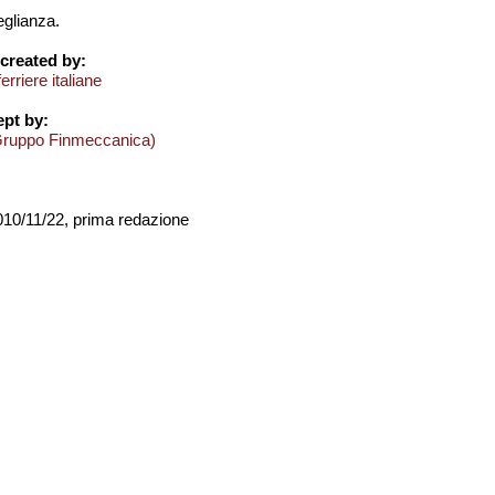
eglianza.
created by:
rriere italiane
pt by:
Gruppo Finmeccanica)
2010/11/22, prima redazione