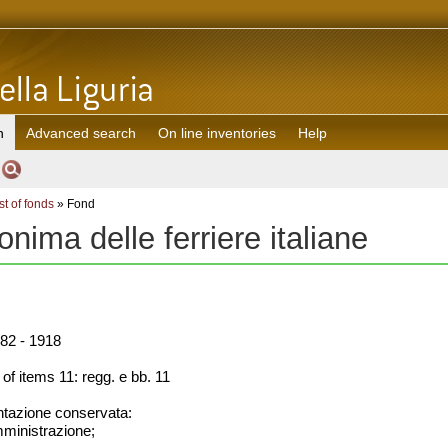
h
Advanced search
On line inventories
Help
st of fonds
» Fond
nima delle ferriere italiane
82 - 1918
f items 11: regg. e bb. 11
azione conservata:
amministrazione;