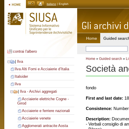
italiano
| English
Home
Guided searc
contrai l'albero
Home
»
Guided search
»
Li
|
Ilva
Società ano
Ilva Alti Forni e Acciaierie d’Italia
Italsider
Ilva
fondo
|
Ilva - Archivi aggregati
First and last date:
18
Acciaierie elettriche Cogne -
Girod
Consistence:
Number o
Acciaierie e ferriere nazionali
Acciaierie venete
Description:
Document
- Verbali consiglio di 
Agglomerati antracite Aosta