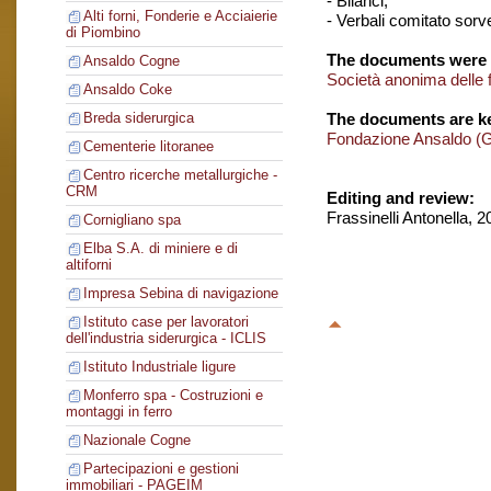
- Bilanci;
Alti forni, Fonderie e Acciaierie
- Verbali comitato sorv
di Piombino
The documents were 
Ansaldo Cogne
Società anonima delle fe
Ansaldo Coke
The documents are ke
Breda siderurgica
Fondazione Ansaldo (
Cementerie litoranee
Centro ricerche metallurgiche -
CRM
Editing and review:
Frassinelli Antonella, 
Cornigliano spa
Elba S.A. di miniere e di
altiforni
Impresa Sebina di navigazione
Istituto case per lavoratori
dell'industria siderurgica - ICLIS
Istituto Industriale ligure
Monferro spa - Costruzioni e
montaggi in ferro
Nazionale Cogne
Partecipazioni e gestioni
immobiliari - PAGEIM