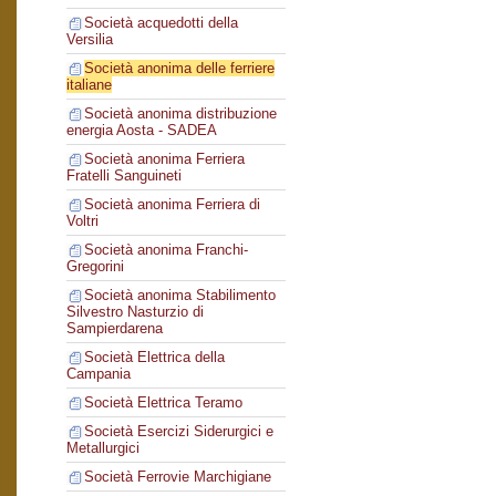
Società acquedotti della
Versilia
Società anonima delle ferriere
italiane
Società anonima distribuzione
energia Aosta - SADEA
Società anonima Ferriera
Fratelli Sanguineti
Società anonima Ferriera di
Voltri
Società anonima Franchi-
Gregorini
Società anonima Stabilimento
Silvestro Nasturzio di
Sampierdarena
Società Elettrica della
Campania
Società Elettrica Teramo
Società Esercizi Siderurgici e
Metallurgici
Società Ferrovie Marchigiane