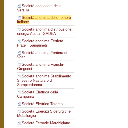
Società acquedotti della
Versilia
Società anonima delle ferriere
italiane
Società anonima distribuzione
energia Aosta - SADEA
Società anonima Ferriera
Fratelli Sanguineti
Società anonima Ferriera di
Voltri
Società anonima Franchi-
Gregorini
Società anonima Stabilimento
Silvestro Nasturzio di
Sampierdarena
Società Elettrica della
Campania
Società Elettrica Teramo
Società Esercizi Siderurgici e
Metallurgici
Società Ferrovie Marchigiane