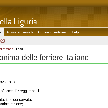
h
Advanced search
On line inventories
Help
st of fonds
» Fond
nima delle ferriere italiane
82 - 1918
f items 11: regg. e bb. 11
azione conservata:
amministrazione;