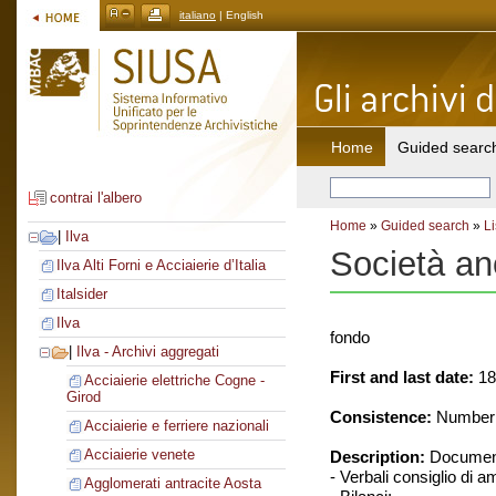
italiano
| English
Home
Guided searc
contrai l'albero
Home
»
Guided search
»
Li
|
Ilva
Società ano
Ilva Alti Forni e Acciaierie d’Italia
Italsider
Ilva
fondo
|
Ilva - Archivi aggregati
First and last date:
18
Acciaierie elettriche Cogne -
Girod
Consistence:
Number o
Acciaierie e ferriere nazionali
Acciaierie venete
Description:
Document
- Verbali consiglio di 
Agglomerati antracite Aosta