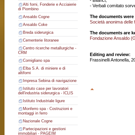
- Bilanci;
Alti forni, Fonderie e Acciaierie
- Verbali comitato sorv
di Piombino
The documents were 
Ansaldo Cogne
Società anonima delle fe
Ansaldo Coke
The documents are ke
Breda siderurgica
Fondazione Ansaldo (
Cementerie litoranee
Centro ricerche metallurgiche -
CRM
Editing and review:
Frassinelli Antonella, 
Cornigliano spa
Elba S.A. di miniere e di
altiforni
Impresa Sebina di navigazione
Istituto case per lavoratori
dell'industria siderurgica - ICLIS
Istituto Industriale ligure
Monferro spa - Costruzioni e
montaggi in ferro
Nazionale Cogne
Partecipazioni e gestioni
immobiliari - PAGEIM