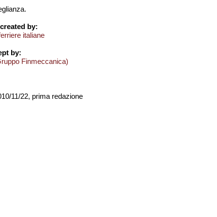
eglianza.
created by:
rriere italiane
pt by:
Gruppo Finmeccanica)
2010/11/22, prima redazione