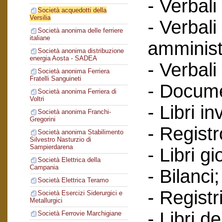
- Verbali
Società acquedotti della
Versilia
- Verbali
Società anonima delle ferriere
italiane
amminist
Società anonima distribuzione
energia Aosta - SADEA
- Verbali
Società anonima Ferriera
Fratelli Sanguineti
- Documen
Società anonima Ferriera di
Voltri
- Libri in
Società anonima Franchi-
Gregorini
- Regist
Società anonima Stabilimento
Silvestro Nasturzio di
Sampierdarena
- Libri gi
Società Elettrica della
Campania
- Bilanci;
Società Elettrica Teramo
- Registr
Società Esercizi Siderurgici e
Metallurgici
- Libri d
Società Ferrovie Marchigiane