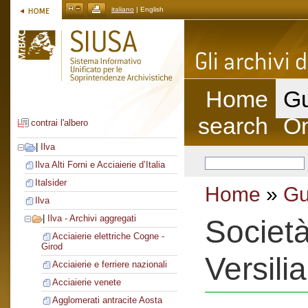
italiano
| English
Home
Gu
search
On
contrai l'albero
|
Ilva
Ilva Alti Forni e Acciaierie d’Italia
Italsider
Home
»
Gu
Ilva
|
Ilva - Archivi aggregati
Società
Acciaierie elettriche Cogne -
Girod
Versilia
Acciaierie e ferriere nazionali
Acciaierie venete
Agglomerati antracite Aosta