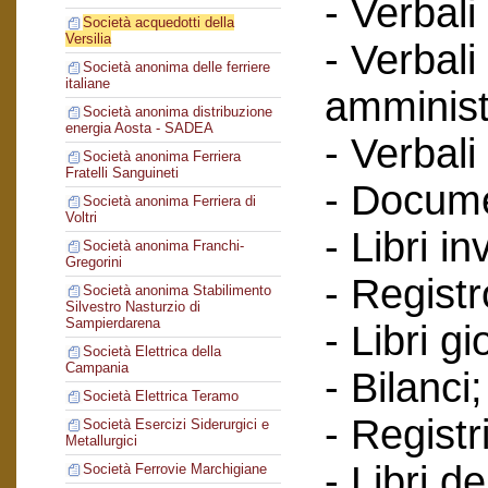
- Verbali
Società acquedotti della
Versilia
- Verbali
Società anonima delle ferriere
italiane
amminist
Società anonima distribuzione
energia Aosta - SADEA
- Verbali
Società anonima Ferriera
Fratelli Sanguineti
- Documen
Società anonima Ferriera di
Voltri
- Libri in
Società anonima Franchi-
Gregorini
- Regist
Società anonima Stabilimento
Silvestro Nasturzio di
Sampierdarena
- Libri gi
Società Elettrica della
Campania
- Bilanci;
Società Elettrica Teramo
- Registr
Società Esercizi Siderurgici e
Metallurgici
- Libri d
Società Ferrovie Marchigiane