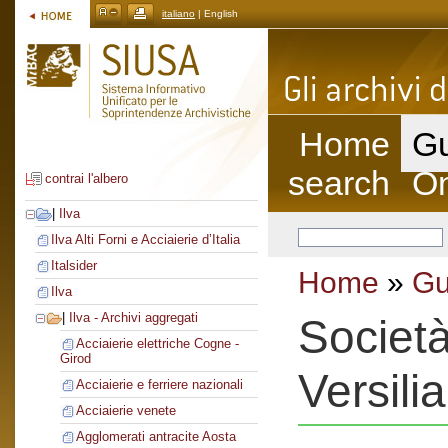
italiano
| English
Home
Gu
search
On
contrai l'albero
|
Ilva
Ilva Alti Forni e Acciaierie d’Italia
Italsider
Home
»
Gu
Ilva
|
Ilva - Archivi aggregati
Società
Acciaierie elettriche Cogne -
Girod
Versilia
Acciaierie e ferriere nazionali
Acciaierie venete
Agglomerati antracite Aosta