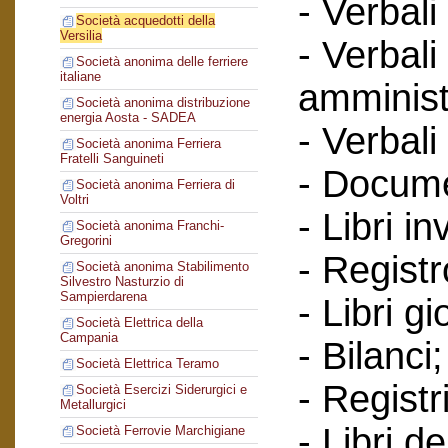
- Verbali
Società acquedotti della
Versilia
- Verbali
Società anonima delle ferriere
italiane
amminist
Società anonima distribuzione
energia Aosta - SADEA
- Verbali
Società anonima Ferriera
Fratelli Sanguineti
- Documen
Società anonima Ferriera di
Voltri
- Libri in
Società anonima Franchi-
Gregorini
- Regist
Società anonima Stabilimento
Silvestro Nasturzio di
Sampierdarena
- Libri gi
Società Elettrica della
Campania
- Bilanci;
Società Elettrica Teramo
- Registr
Società Esercizi Siderurgici e
Metallurgici
- Libri d
Società Ferrovie Marchigiane