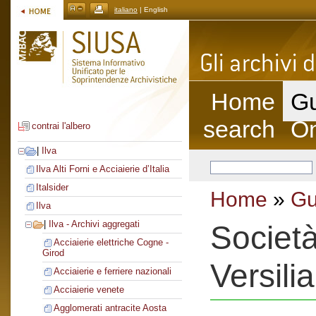
italiano
| English
Home
Gu
search
On
contrai l'albero
|
Ilva
Ilva Alti Forni e Acciaierie d’Italia
Italsider
Home
»
Gu
Ilva
|
Ilva - Archivi aggregati
Società
Acciaierie elettriche Cogne -
Girod
Versilia
Acciaierie e ferriere nazionali
Acciaierie venete
Agglomerati antracite Aosta