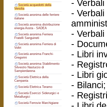
- Verbali
Società acquedotti della
Versilia
- Verbali
Società anonima delle ferriere
italiane
amminist
Società anonima distribuzione
energia Aosta - SADEA
- Verbali
Società anonima Ferriera
Fratelli Sanguineti
- Documen
Società anonima Ferriera di
Voltri
- Libri in
Società anonima Franchi-
Gregorini
- Regist
Società anonima Stabilimento
Silvestro Nasturzio di
Sampierdarena
- Libri gi
Società Elettrica della
Campania
- Bilanci;
Società Elettrica Teramo
- Registr
Società Esercizi Siderurgici e
Metallurgici
- Libri d
Società Ferrovie Marchigiane