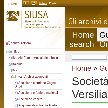
italiano
| English
Home
Gu
search
On
contrai l'albero
|
Ilva
Ilva Alti Forni e Acciaierie d’Italia
Italsider
Home
»
Gu
Ilva
|
Ilva - Archivi aggregati
Società
Acciaierie elettriche Cogne -
Girod
Versilia
Acciaierie e ferriere nazionali
Acciaierie venete
Agglomerati antracite Aosta