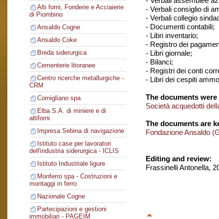
- Verbali assemblee azi
Alti forni, Fonderie e Acciaierie
- Verbali consiglio di 
di Piombino
- Verbali collegio sinda
- Documenti contabili;
Ansaldo Cogne
- Libri inventario;
Ansaldo Coke
- Registro dei pagament
- Libri giornale;
Breda siderurgica
- Bilanci;
Cementerie litoranee
- Registri dei conti corr
Centro ricerche metallurgiche -
- Libri dei cespiti ammor
CRM
The documents were 
Cornigliano spa
Società acquedotti della
Elba S.A. di miniere e di
altiforni
The documents are ke
Impresa Sebina di navigazione
Fondazione Ansaldo (
Istituto case per lavoratori
dell'industria siderurgica - ICLIS
Editing and review:
Istituto Industriale ligure
Frassinelli Antonella, 
Monferro spa - Costruzioni e
montaggi in ferro
Nazionale Cogne
Partecipazioni e gestioni
immobiliari - PAGEIM