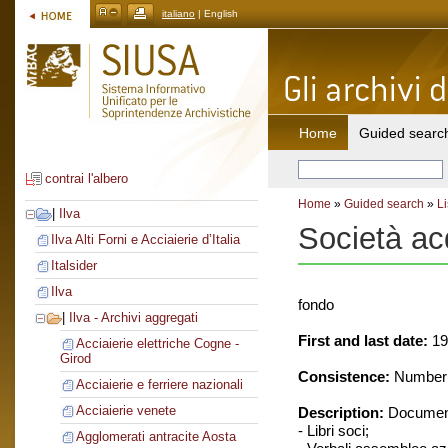
italiano
| English
Home
Guided searc
contrai l'albero
Home
»
Guided search
»
Li
|
Ilva
Società acq
Ilva Alti Forni e Acciaierie d’Italia
Italsider
Ilva
fondo
|
Ilva - Archivi aggregati
First and last date:
19
Acciaierie elettriche Cogne -
Girod
Consistence:
Number o
Acciaierie e ferriere nazionali
Acciaierie venete
Description:
Document
- Libri soci;
Agglomerati antracite Aosta