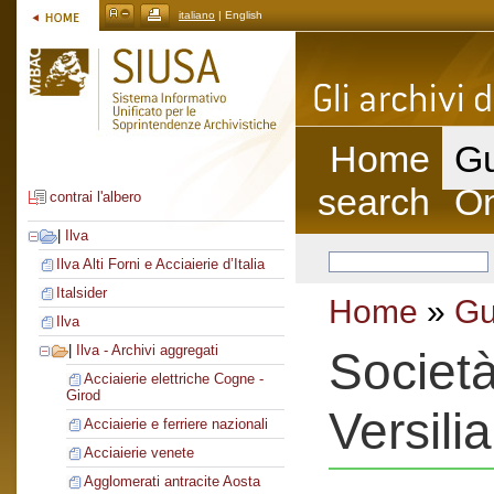
italiano
| English
Home
Gu
search
On
contrai l'albero
|
Ilva
Ilva Alti Forni e Acciaierie d’Italia
Italsider
Home
»
Gu
Ilva
|
Ilva - Archivi aggregati
Società
Acciaierie elettriche Cogne -
Girod
Versilia
Acciaierie e ferriere nazionali
Acciaierie venete
Agglomerati antracite Aosta