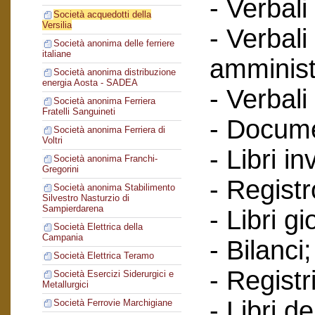
- Verbali
Società acquedotti della
Versilia
- Verbali
Società anonima delle ferriere
italiane
amminist
Società anonima distribuzione
energia Aosta - SADEA
- Verbali
Società anonima Ferriera
Fratelli Sanguineti
- Documen
Società anonima Ferriera di
Voltri
- Libri in
Società anonima Franchi-
Gregorini
- Regist
Società anonima Stabilimento
Silvestro Nasturzio di
Sampierdarena
- Libri gi
Società Elettrica della
Campania
- Bilanci;
Società Elettrica Teramo
- Registr
Società Esercizi Siderurgici e
Metallurgici
- Libri d
Società Ferrovie Marchigiane