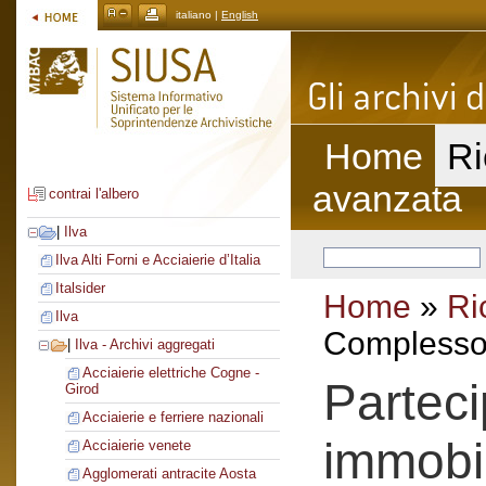
italiano |
English
Home
Ri
avanzata
contrai l'albero
|
Ilva
Ilva Alti Forni e Acciaierie d’Italia
Italsider
Home
»
Ri
Ilva
Complesso 
|
Ilva - Archivi aggregati
Acciaierie elettriche Cogne -
Parteci
Girod
Acciaierie e ferriere nazionali
immobi
Acciaierie venete
Agglomerati antracite Aosta