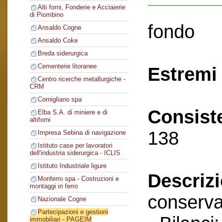
Alti forni, Fonderie e Acciaierie
di Piombino
fondo
Ansaldo Cogne
Ansaldo Coke
Breda siderurgica
Cementerie litoranee
Estremi 
Centro ricerche metallurgiche -
CRM
Cornigliano spa
Consist
Elba S.A. di miniere e di
altiforni
138
Impresa Sebina di navigazione
Istituto case per lavoratori
dell'industria siderurgica - ICLIS
Istituto Industriale ligure
Descriz
Monferro spa - Costruzioni e
montaggi in ferro
conserva
Nazionale Cogne
Partecipazioni e gestioni
immobiliari - PAGEIM