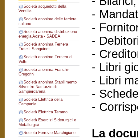
- Bilanci;
Società acquedotti della
- Mandat
Versilia
Società anonima delle ferriere
- Fornitor
italiane
Società anonima distribuzione
energia Aosta - SADEA
- Debitori
Società anonima Ferriera
Fratelli Sanguineti
- Creditor
Società anonima Ferriera di
Voltri
- Libri gi
Società anonima Franchi-
Gregorini
- Libri m
Società anonima Stabilimento
Silvestro Nasturzio di
- Schede 
Sampierdarena
Società Elettrica della
- Corris
Campania
Società Elettrica Teramo
Società Esercizi Siderurgici e
Metallurgici
La docu
Società Ferrovie Marchigiane