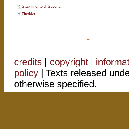
Stabilimento di Savona
Finsider
credits
|
copyright
|
informa
policy
| Texts released und
otherwise specified.