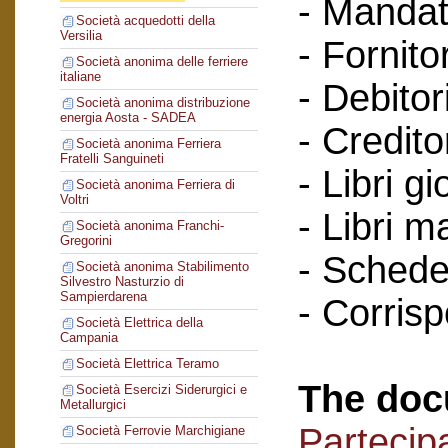
- Mandat
Società acquedotti della
Versilia
- Fornitor
Società anonima delle ferriere
italiane
- Debitori
Società anonima distribuzione
energia Aosta - SADEA
- Creditor
Società anonima Ferriera
Fratelli Sanguineti
- Libri gi
Società anonima Ferriera di
Voltri
- Libri m
Società anonima Franchi-
Gregorini
- Schede 
Società anonima Stabilimento
Silvestro Nasturzio di
Sampierdarena
- Corris
Società Elettrica della
Campania
Società Elettrica Teramo
The doc
Società Esercizi Siderurgici e
Metallurgici
Partecipa
Società Ferrovie Marchigiane