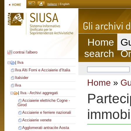
italiano
| English
Home
Gu
search
On
contrai l'albero
|
Ilva
Ilva Alti Forni e Acciaierie d’Italia
Italsider
Home
»
Gu
Ilva
|
Ilva - Archivi aggregati
Parteci
Acciaierie elettriche Cogne -
Girod
immobi
Acciaierie e ferriere nazionali
Acciaierie venete
Agglomerati antracite Aosta