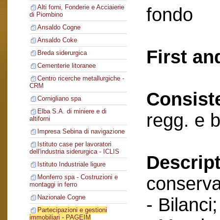
Alti forni, Fonderie e Acciaierie
fondo
di Piombino
Ansaldo Cogne
Ansaldo Coke
First an
Breda siderurgica
Cementerie litoranee
Centro ricerche metallurgiche -
CRM
Consist
Cornigliano spa
Elba S.A. di miniere e di
regg. e 
altiforni
Impresa Sebina di navigazione
Istituto case per lavoratori
dell'industria siderurgica - ICLIS
Descript
Istituto Industriale ligure
conserva
Monferro spa - Costruzioni e
montaggi in ferro
Nazionale Cogne
- Bilanci;
Partecipazioni e gestioni
immobiliari - PAGEIM