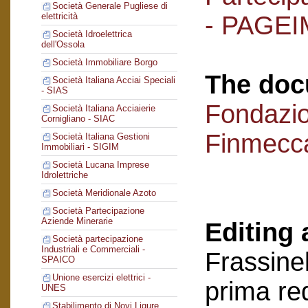
Società Generale Pugliese di
- PAGEI
elettricità
Società Idroelettrica
dell'Ossola
Società Immobiliare Borgo
The doc
Società Italiana Acciai Speciali
- SIAS
Fondazi
Società Italiana Acciaierie
Cornigliano - SIAC
Finmecc
Società Italiana Gestioni
Immobiliari - SIGIM
Società Lucana Imprese
Idrolettriche
Società Meridionale Azoto
Società Partecipazione
Aziende Minerarie
Editing 
Società partecipazione
Industriali e Commerciali -
Frassinel
SPAICO
Unione esercizi elettrici -
prima re
UNES
Stabilimento di Novi Ligure