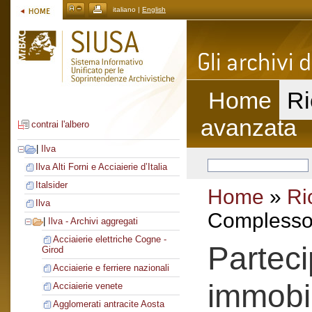
italiano |
English
Home
Ri
avanzata
contrai l'albero
|
Ilva
Ilva Alti Forni e Acciaierie d’Italia
Italsider
Home
»
Ri
Ilva
Complesso 
|
Ilva - Archivi aggregati
Acciaierie elettriche Cogne -
Parteci
Girod
Acciaierie e ferriere nazionali
immobi
Acciaierie venete
Agglomerati antracite Aosta