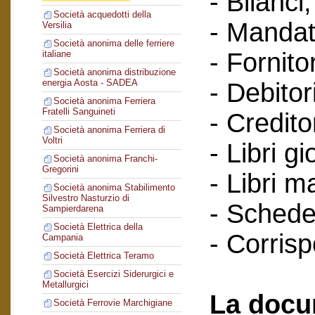
- Bilanci;
Società acquedotti della
- Mandat
Versilia
Società anonima delle ferriere
- Fornitor
italiane
Società anonima distribuzione
energia Aosta - SADEA
- Debitori
Società anonima Ferriera
Fratelli Sanguineti
- Creditor
Società anonima Ferriera di
Voltri
- Libri gi
Società anonima Franchi-
Gregorini
- Libri m
Società anonima Stabilimento
Silvestro Nasturzio di
- Schede 
Sampierdarena
Società Elettrica della
- Corris
Campania
Società Elettrica Teramo
Società Esercizi Siderurgici e
Metallurgici
La docu
Società Ferrovie Marchigiane