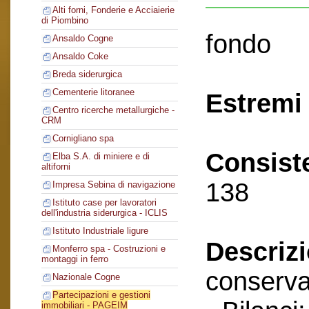
Alti forni, Fonderie e Acciaierie
di Piombino
fondo
Ansaldo Cogne
Ansaldo Coke
Breda siderurgica
Cementerie litoranee
Estremi 
Centro ricerche metallurgiche -
CRM
Cornigliano spa
Consist
Elba S.A. di miniere e di
altiforni
138
Impresa Sebina di navigazione
Istituto case per lavoratori
dell'industria siderurgica - ICLIS
Istituto Industriale ligure
Descriz
Monferro spa - Costruzioni e
montaggi in ferro
conserva
Nazionale Cogne
Partecipazioni e gestioni
immobiliari - PAGEIM