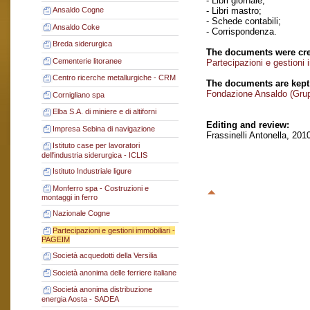
- Libri giornale;
- Libri mastro;
Ansaldo Cogne
- Schede contabili;
Ansaldo Coke
- Corrispondenza.
Breda siderurgica
The documents were cre
Cementerie litoranee
Partecipazioni e gestioni
Centro ricerche metallurgiche - CRM
The documents are kept
Fondazione Ansaldo (Gru
Cornigliano spa
Elba S.A. di miniere e di altiforni
Editing and review:
Impresa Sebina di navigazione
Frassinelli Antonella, 201
Istituto case per lavoratori
dell'industria siderurgica - ICLIS
Istituto Industriale ligure
Monferro spa - Costruzioni e
montaggi in ferro
Nazionale Cogne
Partecipazioni e gestioni immobiliari -
PAGEIM
Società acquedotti della Versilia
Società anonima delle ferriere italiane
Società anonima distribuzione
energia Aosta - SADEA