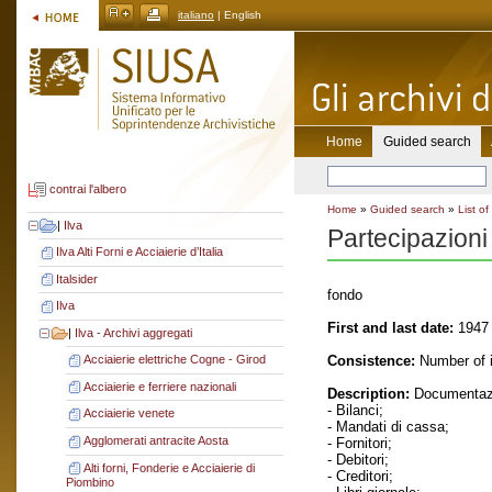
italiano
| English
Home
Guided search
contrai l'albero
Home
»
Guided search
»
List of
|
Ilva
Partecipazioni
Ilva Alti Forni e Acciaierie d’Italia
Italsider
fondo
Ilva
First and last date:
1947 
|
Ilva - Archivi aggregati
Consistence:
Number of i
Acciaierie elettriche Cogne - Girod
Acciaierie e ferriere nazionali
Description:
Documentazi
- Bilanci;
Acciaierie venete
- Mandati di cassa;
Agglomerati antracite Aosta
- Fornitori;
- Debitori;
Alti forni, Fonderie e Acciaierie di
- Creditori;
Piombino