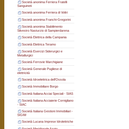
Società anonima Ferriera Fratelli
Sanguineti
Società anonima Ferriera di Voltri
Società anonima Franchi-Gregorini
Società anonima Stabilimento
Silvestro Nasturzio di Sampierdarena
Società Elettrica della Campania
Società Elettrica Teramo
Società Esercizi Siderurgici e
Metallurgici
Società Ferrovie Marchigiane
Società Generale Pugliese di
elettricità
Società Idroelettrica dell'Ossola
Società Immobiliare Borgo
Società Italiana Acciai Speciali - SIAS
Società Italiana Acciaierie Cornigliano
- SIAC
Società Italiana Gestioni Immobiliari -
SIGIM
Società Lucana Imprese Idrolettriche
Società Meridionale Azoto