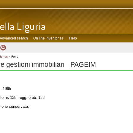
Advanced search
On line inventories
Help
 fonds
» Fond
 e gestioni immobiliari - PAGEIM
- 1965
tems 138: regg. e bb. 138
one conservata: