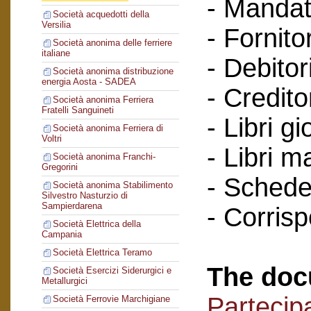
- Mandat
Società acquedotti della
Versilia
- Fornitor
Società anonima delle ferriere
italiane
- Debitori
Società anonima distribuzione
energia Aosta - SADEA
- Creditor
Società anonima Ferriera
Fratelli Sanguineti
- Libri gi
Società anonima Ferriera di
Voltri
- Libri m
Società anonima Franchi-
Gregorini
- Schede 
Società anonima Stabilimento
Silvestro Nasturzio di
Sampierdarena
- Corris
Società Elettrica della
Campania
Società Elettrica Teramo
The doc
Società Esercizi Siderurgici e
Metallurgici
Partecipa
Società Ferrovie Marchigiane