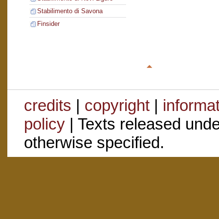
Stabilimento di Savona
Finsider
credits
|
copyright
|
informa
policy
| Texts released und
otherwise specified.