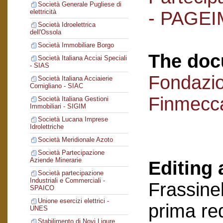
Società Generale Pugliese di
- PAGEI
elettricità
Società Idroelettrica
dell'Ossola
Società Immobiliare Borgo
The doc
Società Italiana Acciai Speciali
- SIAS
Fondazi
Società Italiana Acciaierie
Cornigliano - SIAC
Finmecc
Società Italiana Gestioni
Immobiliari - SIGIM
Società Lucana Imprese
Idrolettriche
Società Meridionale Azoto
Società Partecipazione
Aziende Minerarie
Editing 
Società partecipazione
Industriali e Commerciali -
Frassinel
SPAICO
Unione esercizi elettrici -
prima re
UNES
Stabilimento di Novi Ligure