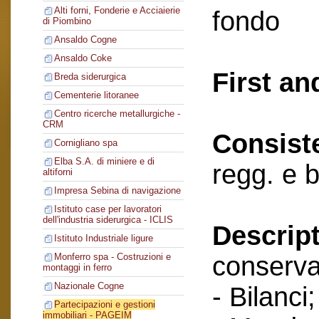
Alti forni, Fonderie e Acciaierie
fondo
di Piombino
Ansaldo Cogne
Ansaldo Coke
First an
Breda siderurgica
Cementerie litoranee
Centro ricerche metallurgiche -
CRM
Consist
Cornigliano spa
Elba S.A. di miniere e di
regg. e 
altiforni
Impresa Sebina di navigazione
Istituto case per lavoratori
dell'industria siderurgica - ICLIS
Descript
Istituto Industriale ligure
conserva
Monferro spa - Costruzioni e
montaggi in ferro
Nazionale Cogne
- Bilanci;
Partecipazioni e gestioni
immobiliari - PAGEIM