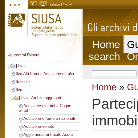
italiano
| English
Home
Gu
search
On
contrai l'albero
|
Ilva
Ilva Alti Forni e Acciaierie d’Italia
Italsider
Home
»
Gu
Ilva
|
Ilva - Archivi aggregati
Parteci
Acciaierie elettriche Cogne -
Girod
immobi
Acciaierie e ferriere nazionali
Acciaierie venete
Agglomerati antracite Aosta