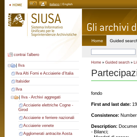
italiano
| English
Home
Guided searc
contrai l'albero
Home
»
Guided search
»
Li
|
Ilva
Partecipaz
Ilva Alti Forni e Acciaierie d’Italia
Italsider
Ilva
fondo
|
Ilva - Archivi aggregati
First and last date:
19
Acciaierie elettriche Cogne -
Girod
Consistence:
Number o
Acciaierie e ferriere nazionali
Acciaierie venete
Description:
Document
- Bilanci;
Agglomerati antracite Aosta