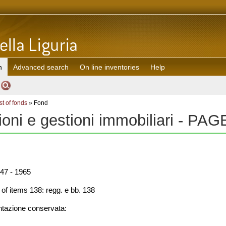
h
Advanced search
On line inventories
Help
st of fonds
» Fond
ioni e gestioni immobiliari - PA
47 - 1965
f items 138: regg. e bb. 138
azione conservata: