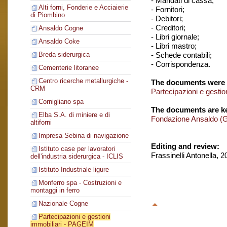
- Mandati di cassa;
Alti forni, Fonderie e Acciaierie
- Fornitori;
di Piombino
- Debitori;
- Creditori;
Ansaldo Cogne
- Libri giornale;
Ansaldo Coke
- Libri mastro;
- Schede contabili;
Breda siderurgica
- Corrispondenza.
Cementerie litoranee
Centro ricerche metallurgiche -
The documents were 
CRM
Partecipazioni e gesti
Cornigliano spa
The documents are ke
Elba S.A. di miniere e di
Fondazione Ansaldo (
altiforni
Impresa Sebina di navigazione
Editing and review:
Istituto case per lavoratori
Frassinelli Antonella, 
dell'industria siderurgica - ICLIS
Istituto Industriale ligure
Monferro spa - Costruzioni e
montaggi in ferro
Nazionale Cogne
Partecipazioni e gestioni
immobiliari - PAGEIM